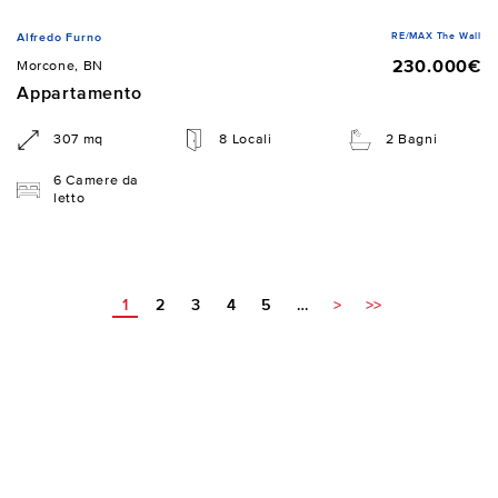
RE/MAX The Wall
Alfredo Furno
230.000€
Morcone, BN
Appartamento
307 mq
8 Locali
2 Bagni
6 Camere da
letto
1
2
3
4
5
…
>
>>