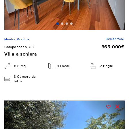
RE/MAX Virtu'
Monica Gravina
365.000€
Campobasso, CB
Villa a schiera
158 mq
8 Locali
2 Bagni
3 Camere da
letto