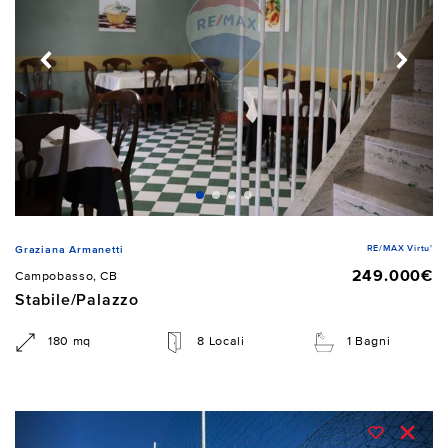
RE/MAX Virtu'
Graziana Armanetti
249.000€
Campobasso, CB
Stabile/Palazzo
180 mq
8 Locali
1 Bagni