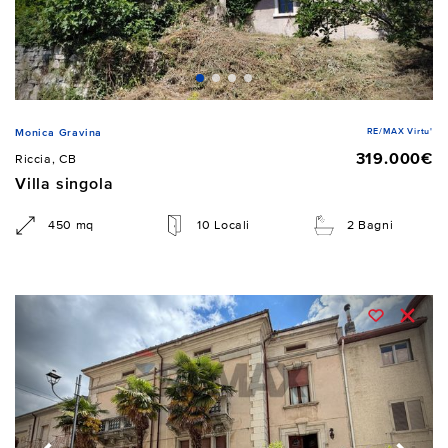
RE/MAX Virtu'
Monica Gravina
319.000€
Riccia, CB
Villa singola
450 mq
10 Locali
2 Bagni