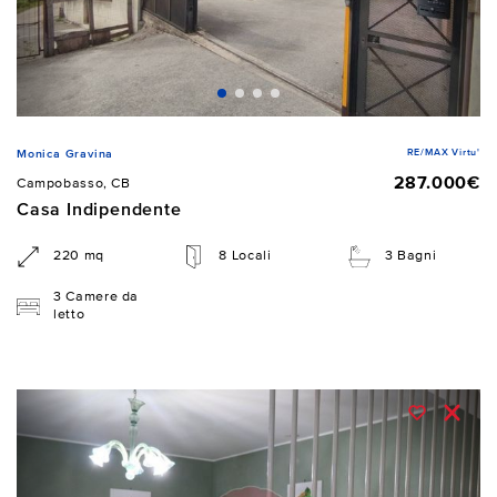
RE/MAX Virtu'
Monica Gravina
287.000€
Campobasso, CB
Casa Indipendente
220 mq
8 Locali
3 Bagni
3 Camere da
letto