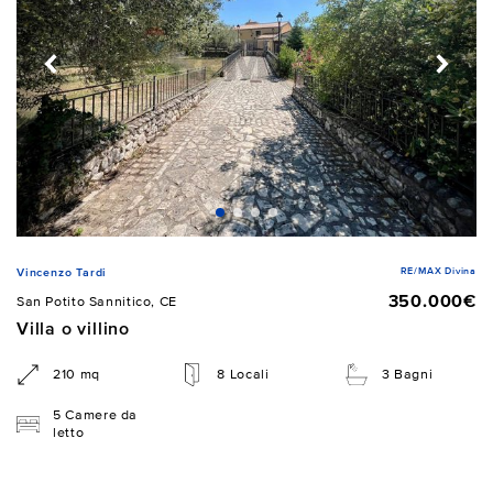
RE/MAX Divina
Vincenzo Tardi
350.000€
San Potito Sannitico, CE
Villa o villino
210 mq
8 Locali
3 Bagni
5 Camere da
letto