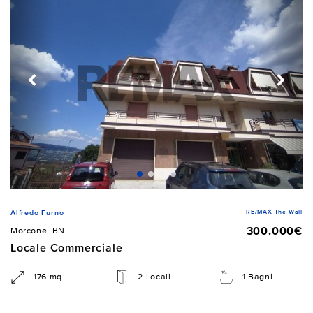
RE/MAX The Wall
Alfredo Furno
300.000€
Morcone, BN
Locale Commerciale
176 mq
2 Locali
1 Bagni