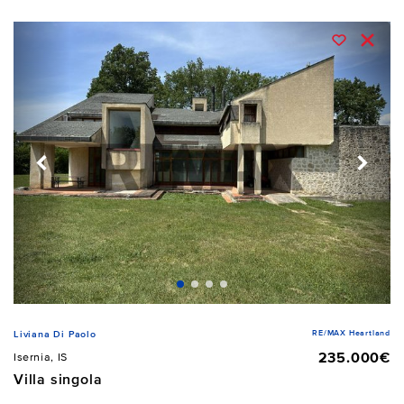
RE/MAX Heartland
Liviana Di Paolo
235.000€
Isernia, IS
Villa singola