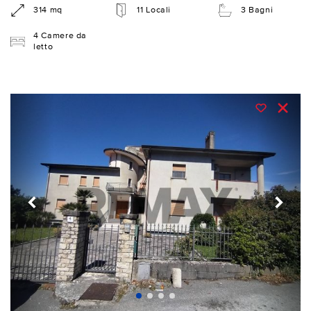
314 mq
11 Locali
3 Bagni
4 Camere da
letto