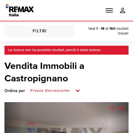
Vedi
1 - 18
di
160
risultati
FILTRI
trovati
La ricerca non ha prodotto risultati, perciò è stata estesa.
Vendita Immobili a
Castropignano
Ordina per