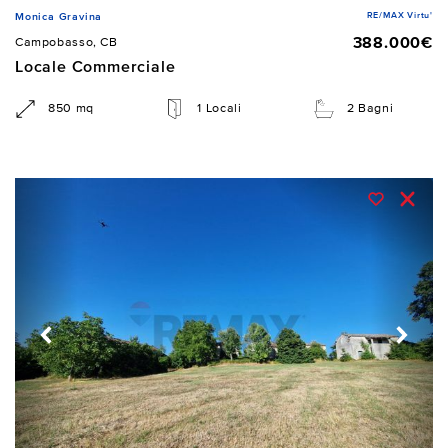
RE/MAX Virtu'
Monica Gravina
388.000€
Campobasso, CB
Locale Commerciale
850 mq
1 Locali
2 Bagni