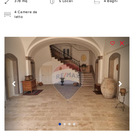
378 mq
5 Locali
4 Bagni
4 Camere da
letto