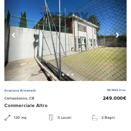
RE/MAX Virtu'
Graziana Armanetti
249.000€
Campobasso, CB
Commerciale Altro
120 mq
3 Locali
2 Bagni