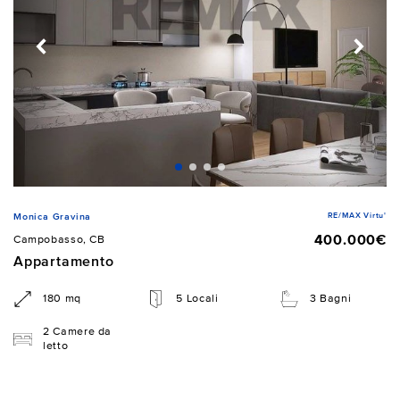
RE/MAX Virtu'
Monica Gravina
400.000€
Campobasso, CB
Appartamento
180 mq
5 Locali
3 Bagni
2 Camere da
letto