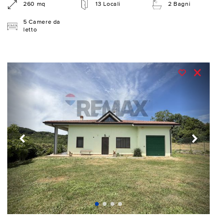
260 mq
13 Locali
2 Bagni
5 Camere da
letto