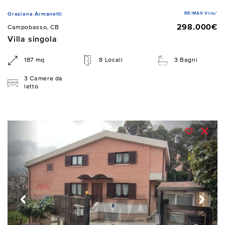
RE/MAX Virtu'
Graziana Armanetti
298.000€
Campobasso, CB
Villa singola
187 mq
8 Locali
3 Bagni
3 Camere da
letto