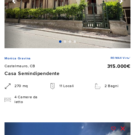
RE/MAX Virtu'
Monica Gravina
315.000€
Castelmauro, CB
Casa Semindipendente
270 mq
11 Locali
2 Bagni
4 Camere da
letto