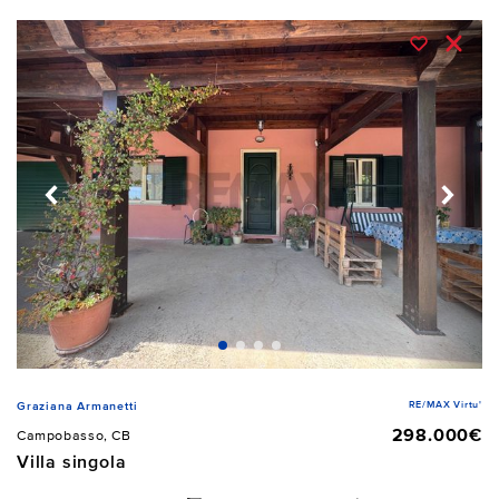
RE/MAX Virtu'
Graziana Armanetti
298.000€
Campobasso, CB
Villa singola