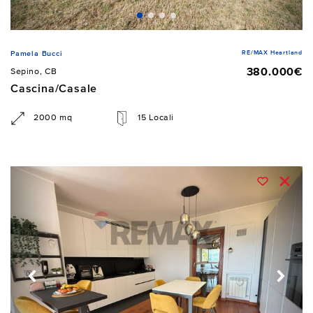
RE/MAX Heartland
Pamela Bucci
380.000€
Sepino, CB
Cascina/Casale
2000 mq
15 Locali