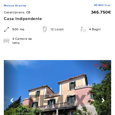
RE/MAX Virtu'
Monica Gravina
346.750€
Casalciprano, CB
Casa Indipendente
500 mq
12 Locali
4 Bagni
4 Camere da
letto