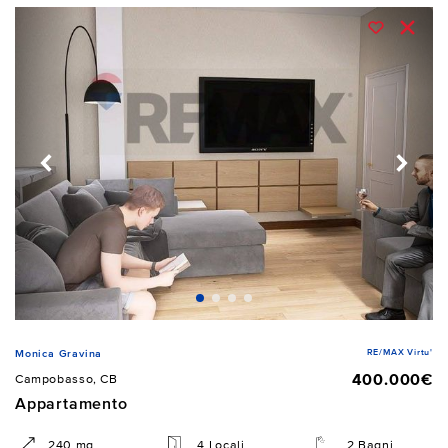
RE/MAX Virtu'
Monica Gravina
400.000€
Campobasso, CB
Appartamento
240 mq
4 Locali
2 Bagni