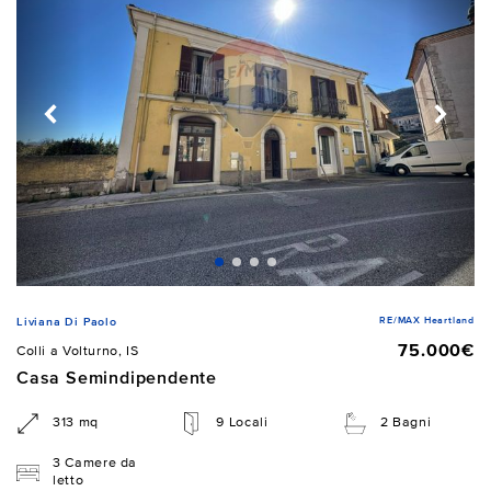
RE/MAX Heartland
Liviana Di Paolo
75.000€
Colli a Volturno, IS
Casa Semindipendente
313 mq
9 Locali
2 Bagni
3 Camere da
letto