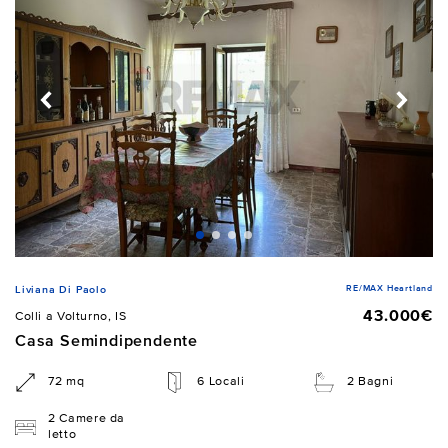
RE/MAX Heartland
Liviana Di Paolo
43.000€
Colli a Volturno, IS
Casa Semindipendente
72 mq
6 Locali
2 Bagni
2 Camere da
letto