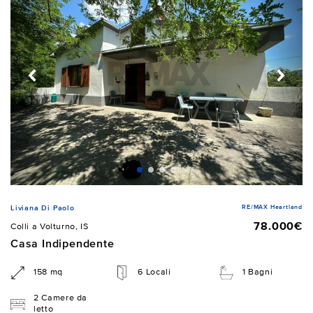
RE/MAX Heartland
Liviana Di Paolo
78.000€
Colli a Volturno, IS
Casa Indipendente
158 mq
6 Locali
1 Bagni
2 Camere da
letto