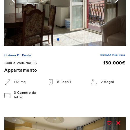
RE/MAX Heartland
Liviana Di Paolo
130.000€
Colli a Volturno, IS
Appartamento
172 mq
8 Locali
2 Bagni
3 Camere da
letto