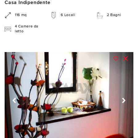
Casa Indipendente
116 mq
6 Locali
2 Bagni
4 Camere da
letto