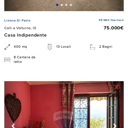
RE/MAX Heartland
Liviana Di Paolo
75.000€
Colli a Volturno, IS
Casa Indipendente
400 mq
13 Locali
2 Bagni
8 Camere da
letto