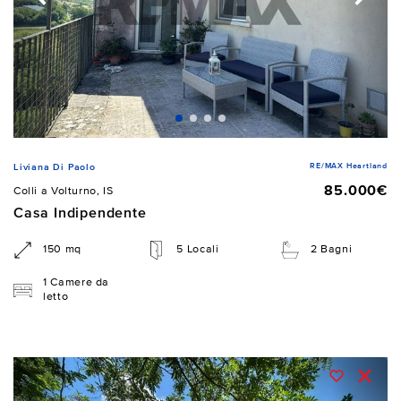
RE/MAX Heartland
Liviana Di Paolo
85.000€
Colli a Volturno, IS
Casa Indipendente
150 mq
5 Locali
2 Bagni
1 Camere da
letto