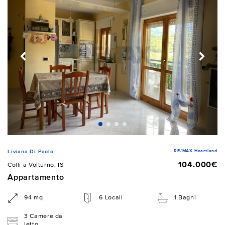
RE/MAX Heartland
Liviana Di Paolo
104.000€
Colli a Volturno, IS
Appartamento
94 mq
6 Locali
1 Bagni
3 Camere da
letto