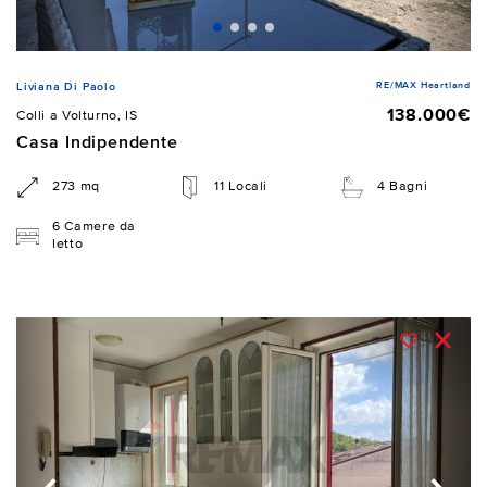
RE/MAX Heartland
Liviana Di Paolo
138.000€
Colli a Volturno, IS
Casa Indipendente
273 mq
11 Locali
4 Bagni
6 Camere da
letto