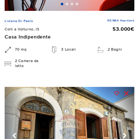
RE/MAX Heartland
Liviana Di Paolo
53.000€
Colli a Volturno, IS
Casa Indipendente
70 mq
3 Locali
2 Bagni
2 Camere da
letto