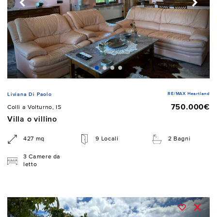
RE/MAX Heartland
Liviana Di Paolo
750.000€
Colli a Volturno, IS
Villa o villino
427 mq
9 Locali
2 Bagni
3 Camere da
letto