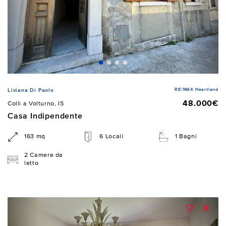
RE/MAX Heartland
Liviana Di Paolo
48.000€
Colli a Volturno, IS
Casa Indipendente
163 mq
6 Locali
1 Bagni
2 Camere da
letto