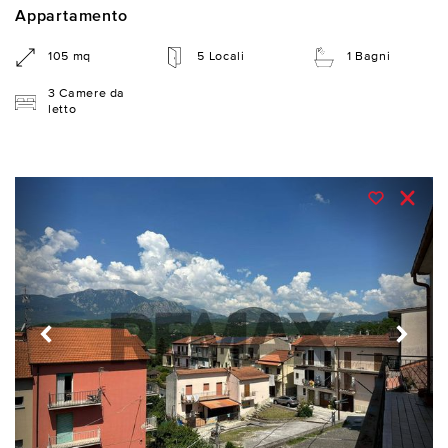
Appartamento
105 mq
5 Locali
1 Bagni
3 Camere da
letto