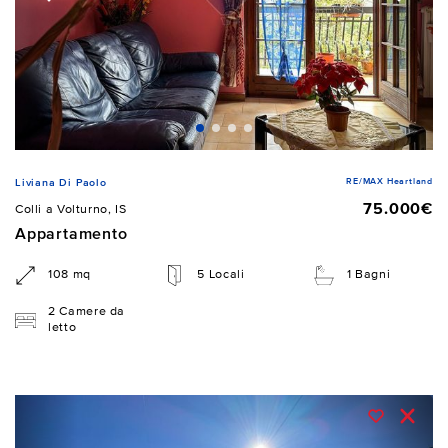
RE/MAX Heartland
Liviana Di Paolo
75.000€
Colli a Volturno, IS
Appartamento
108 mq
5 Locali
1 Bagni
2 Camere da
letto