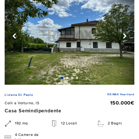
RE/MAX Heartland
Liviana Di Paolo
150.000€
Colli a Volturno, IS
Casa Semindipendente
192 mq
12 Locali
2 Bagni
4 Camere da