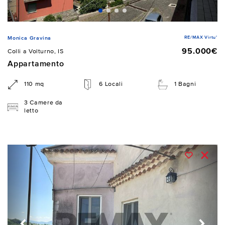
RE/MAX Virtu'
Monica Gravina
95.000€
Colli a Volturno, IS
Appartamento
110 mq
6 Locali
1 Bagni
3 Camere da
letto