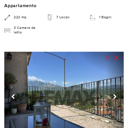
Appartamento
222 mq
7 Locali
1 Bagni
3 Camere da
letto