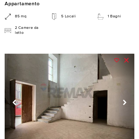
Appartamento
85 mq
5 Locali
1 Bagni
2 Camere da
letto