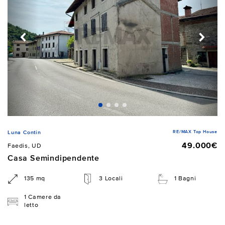
RE/MAX Top House
Luna Contin
49.000€
Faedis, UD
Casa Semindipendente
135 mq
3 Locali
1 Bagni
1 Camere da
letto