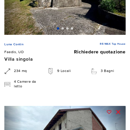
RE/MAX Top House
Luna Contin
Richiedere quotazione
Faedis, UD
Villa singola
234 mq
9 Locali
3 Bagni
4 Camere da
letto