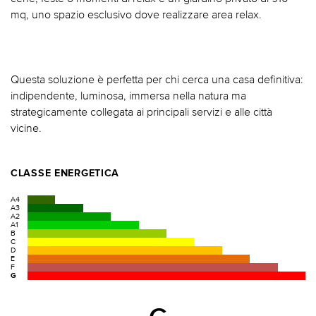
mq, uno spazio esclusivo dove realizzare area relax.
Questa soluzione è perfetta per chi cerca una casa definitiva:
indipendente, luminosa, immersa nella natura ma
strategicamente collegata ai principali servizi e alle città
vicine.
CLASSE ENERGETICA
A4
A3
A2
A1
B
C
D
E
F
G