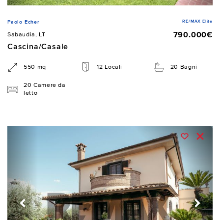
RE/MAX Elite
Paolo Echer
790.000€
Sabaudia, LT
Cascina/Casale
550 mq
12 Locali
20 Bagni
20 Camere da
letto