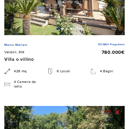
RE/MAX Progedimm
Marco Mariani
780.000€
Velletri, RM
Villa o villino
428 mq
6 Locali
4 Bagni
4 Camere da
letto