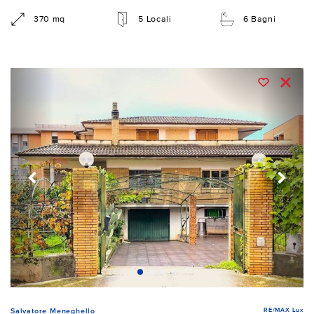
370 mq
5 Locali
6 Bagni
RE/MAX Lux
Salvatore Meneghello