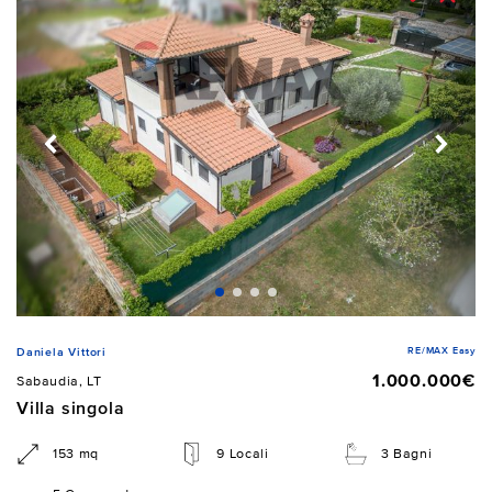
RE/MAX Easy
Daniela Vittori
1.000.000€
Sabaudia, LT
Villa singola
153 mq
9 Locali
3 Bagni