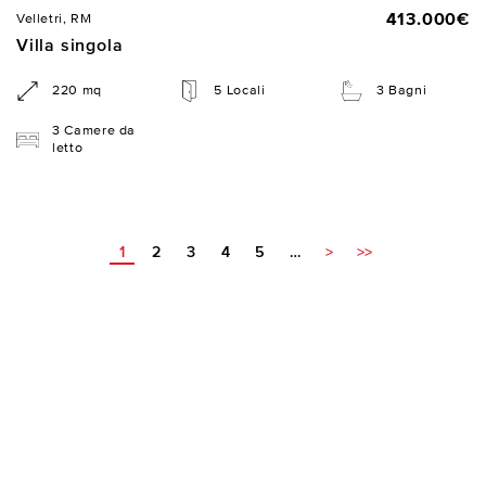
413.000€
Velletri, RM
Villa singola
220 mq
5 Locali
3 Bagni
3 Camere da
letto
1
2
3
4
5
…
>
>>