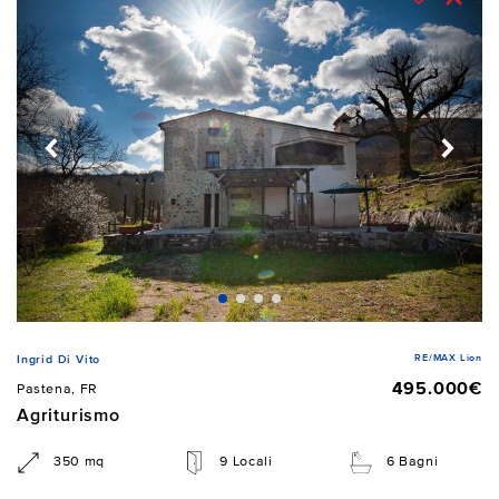
RE/MAX Lion
Ingrid Di Vito
495.000€
Pastena, FR
Agriturismo
350 mq
9 Locali
6 Bagni