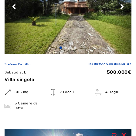
The RE/MAX Collection Maison
Stefano Petrillo
500.000€
Sabaudia, LT
Villa singola
305 mq
7 Locali
4 Bagni
5 Camere da
letto