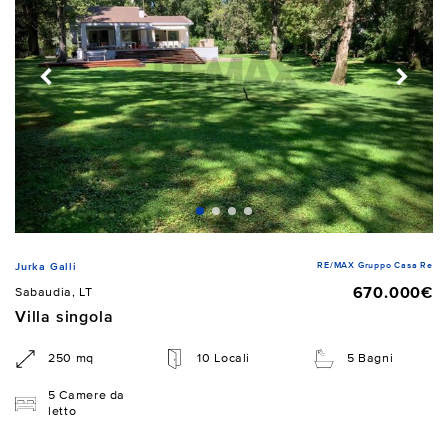
RE/MAX Gruppo Casa Re
Jurka Galli
670.000€
Sabaudia, LT
Villa singola
250 mq
10 Locali
5 Bagni
5 Camere da
letto