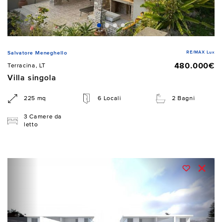
RE/MAX Lux
Salvatore Meneghello
480.000€
Terracina, LT
Villa singola
225 mq
6 Locali
2 Bagni
3 Camere da
letto