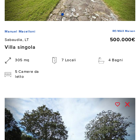
RE/MAX Maison
Manuel Macelloni
500.000€
Sabaudia, LT
Villa singola
305 mq
7 Locali
4 Bagni
5 Camere da
letto