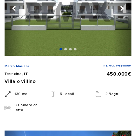
RE/MAX Progedimm
Marco Mariani
450.000€
Terracina, LT
Villa o villino
130 mq
5 Locali
2 Bagni
3 Camere da
letto