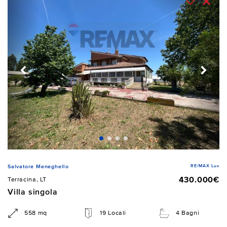
RE/MAX Lux
Salvatore Meneghello
430.000€
Terracina, LT
Villa singola
558 mq
19 Locali
4 Bagni