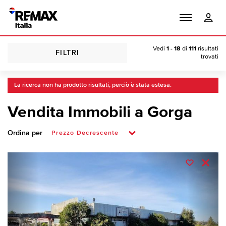
Vedi
1 - 18
di
111
risultati
FILTRI
trovati
La ricerca non ha prodotto risultati, perciò è stata estesa.
Vendita Immobili a Gorga
Ordina per