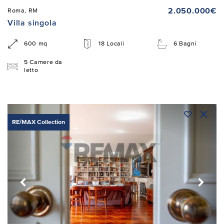
2.050.000€
Roma, RM
Villa singola
600 mq
18 Locali
6 Bagni
5 Camere da
letto
RE/MAX Collection