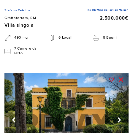
The RE/MAX Collection Maison
Stefano Petrillo
2.500.000€
Grottaferrata, RM
Villa singola
490 mq
6 Locali
8 Bagni
7 Camere da
letto