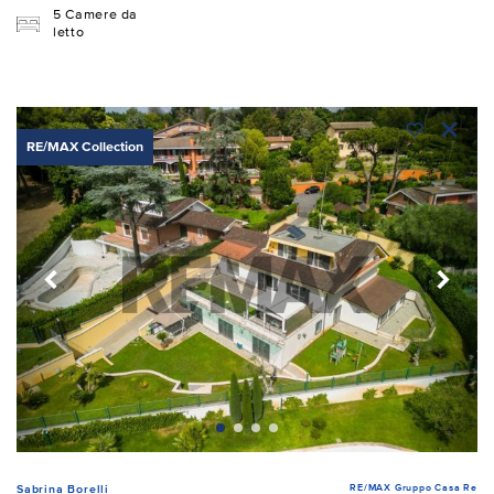
5 Camere da
letto
RE/MAX Collection
RE/MAX Gruppo Casa Re
Sabrina Borelli