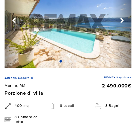
RE/MAX Key House
Alfredo Casarelli
2.490.000€
Marino, RM
Porzione di villa
400 mq
6 Locali
3 Bagni
3 Camere da
letto