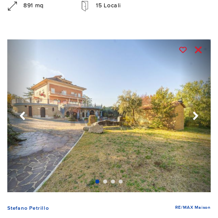
891 mq
15 Locali
RE/MAX Maison
Stefano Petrillo