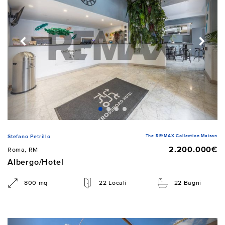
The RE/MAX Collection Maison
Stefano Petrillo
2.200.000€
Roma, RM
Albergo/Hotel
800 mq
22 Locali
22 Bagni