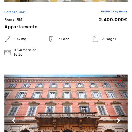
RE/MAX Key House
Lorenzo Corti
2.400.000€
Roma, RM
Appartamento
196 mq
7 Locali
3 Bagni
4 Camere da
letto