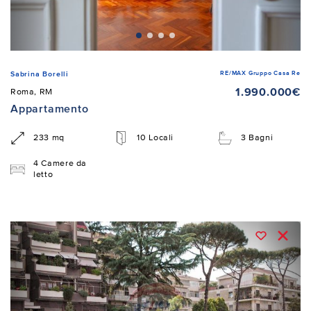
RE/MAX Gruppo Casa Re
Sabrina Borelli
1.990.000€
Roma, RM
Appartamento
233 mq
10 Locali
3 Bagni
4 Camere da
letto