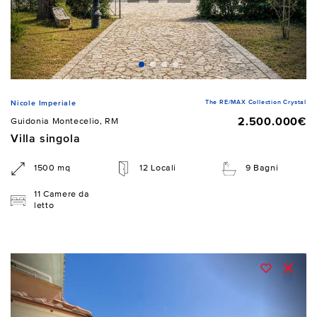
The RE/MAX Collection Crystal
Nicole Imperiale
2.500.000€
Guidonia Montecelio, RM
Villa singola
1500 mq
12 Locali
9 Bagni
11 Camere da
letto