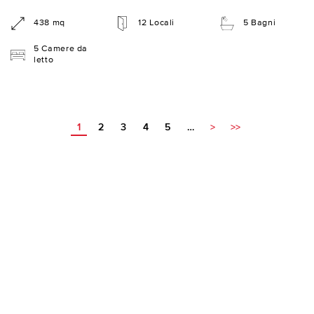
438 mq
12 Locali
5 Bagni
5 Camere da
letto
1
2
3
4
5
…
>
>>