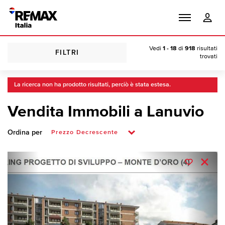
Vedi
1 - 18
di
918
risultati
FILTRI
trovati
La ricerca non ha prodotto risultati, perciò è stata estesa.
Vendita Immobili a Lanuvio
Ordina per