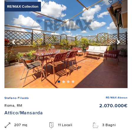
RE/MAX Collection
RE/MAX Abacus
Stefano Filastò
2.070.000€
Roma, RM
Attico/Mansarda
207 mq
11 Locali
3 Bagni