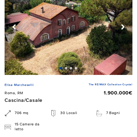
The RE/MAX Collection Crystal
Elisa Marcheselli
1.900.000€
Roma, RM
Cascina/Casale
706 mq
30 Locali
7 Bagni
15 Camere da
letto