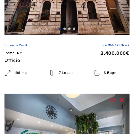
RE/MAX Key House
Lorenzo Corti
2.400.000€
Roma, RM
Ufficio
196 mq
7 Locali
3 Bagni