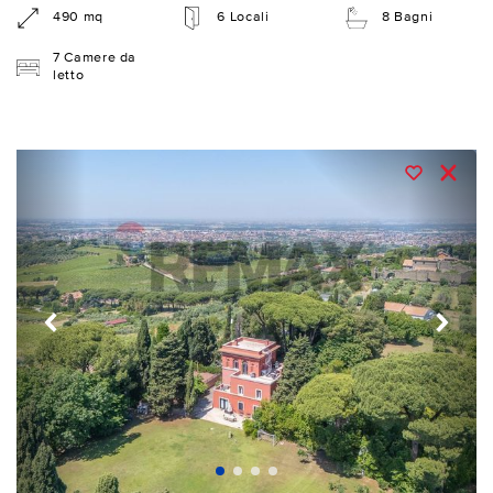
490 mq
6 Locali
8 Bagni
7 Camere da
letto