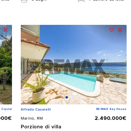
 Crystal
RE/MAX Key House
Alfredo Casarelli
000€
2.490.000€
Marino, RM
Porzione di villa