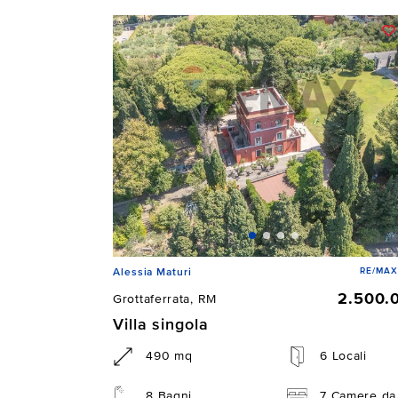
RE/MAX
Alessia Maturi
2.500.
Grottaferrata, RM
Villa singola
490 mq
6 Locali
8 Bagni
7 Camere da 