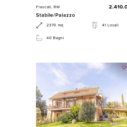
2.410.
Frascati, RM
Stabile/Palazzo
2370 mq
41 Locali
40 Bagni