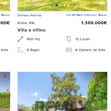
 Maison
The RE/MAX Collection Maison
Stefano Petrillo
000€
1.300.000€
Roma, RM
Villa o villino
450 mq
12 Locali
letto
6 Bagni
8 Camere da letto