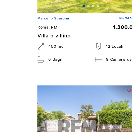
RE/MAX
Marcello Sgarbini
1.300.
Roma, RM
Villa o villino
450 mq
12 Locali
6 Bagni
8 Camere da 