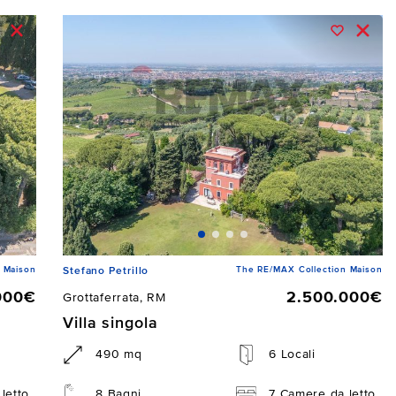
 Maison
The RE/MAX Collection Maison
Stefano Petrillo
000€
2.500.000€
Grottaferrata, RM
Villa singola
490 mq
6 Locali
letto
8 Bagni
7 Camere da letto