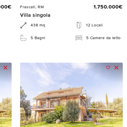
000€
1.750.000€
Frascati, RM
Villa singola
438 mq
12 Locali
5 Bagni
5 Camere da letto