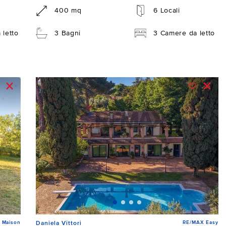
400 mq
6 Locali
 letto
3 Bagni
3 Camere da letto
 Maison
RE/MAX Easy
Daniela Vittori