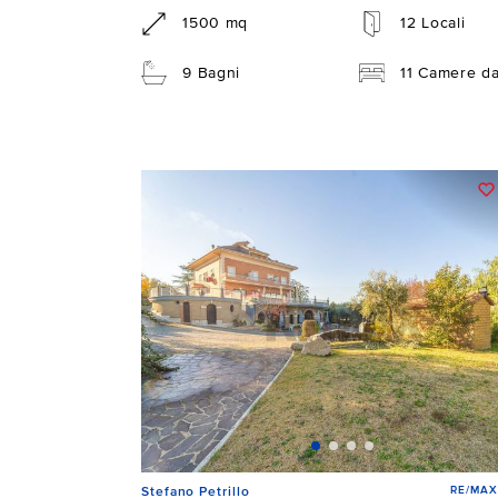
1500 mq
12 Locali
9 Bagni
11 Camere da
RE/MAX
Stefano Petrillo