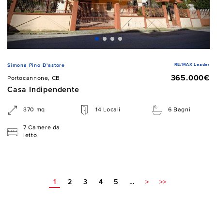
RE/MAX Leader
Simona Pino D'astore
365.000€
Portocannone, CB
Casa Indipendente
370 mq
14 Locali
6 Bagni
7 Camere da
letto
1
2
3
4
5
…
>
>>