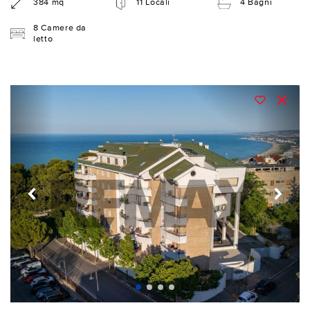
384 mq
11 Locali
4 Bagni
8 Camere da
letto