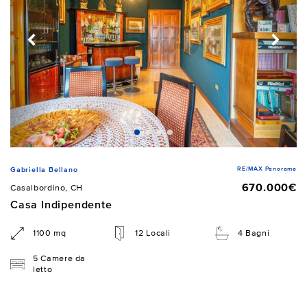
RE/MAX Panorama
Gabriella Bellano
670.000€
Casalbordino, CH
Casa Indipendente
1100 mq
12 Locali
4 Bagni
5 Camere da
letto