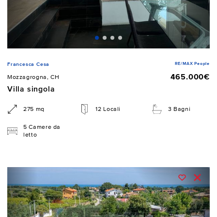
RE/MAX People
Francesca Cesa
465.000€
Mozzagrogna, CH
Villa singola
275 mq
12 Locali
3 Bagni
5 Camere da
letto