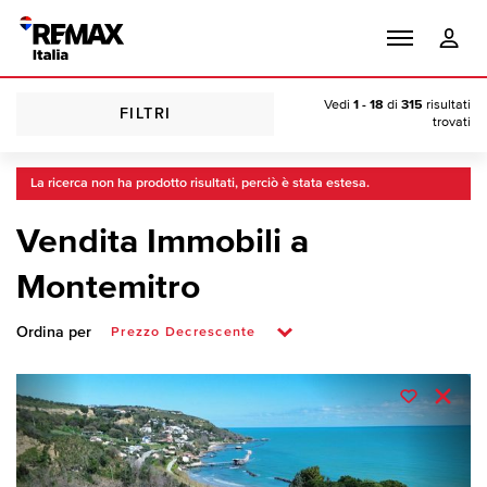
Vedi
1 - 18
di
315
risultati
FILTRI
trovati
La ricerca non ha prodotto risultati, perciò è stata estesa.
Vendita Immobili a
Montemitro
Ordina per