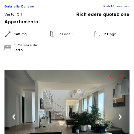
RE/MAX Panorama
Gabriella Bellano
Richiedere quotazione
Vasto, CH
Appartamento
148 mq
7 Locali
2 Bagni
3 Camere da
letto