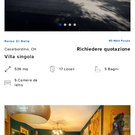
RE/MAX People
Renzo Di Nella
Richiedere quotazione
Casalbordino, CH
Villa singola
536 mq
17 Locali
5 Bagni
5 Camere da
letto