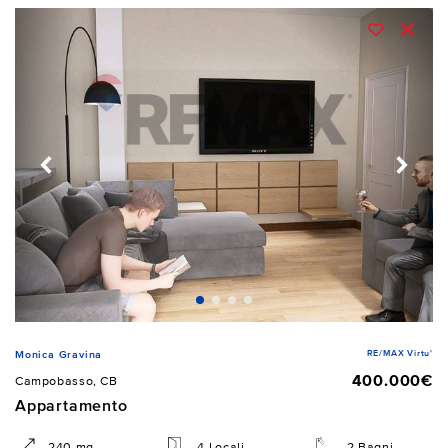
RE/MAX Virtu'
Monica Gravina
400.000€
Campobasso, CB
Appartamento
240 mq
4 Locali
2 Bagni