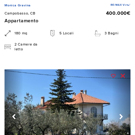
RE/MAX Virtu'
Monica Gravina
400.000€
Campobasso, CB
Appartamento
180 mq
5 Locali
3 Bagni
2 Camere da
letto