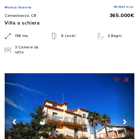
RE/MAX Virtu'
Monica Gravina
365.000€
Campobasso, CB
Villa a schiera
158 mq
8 Locali
2 Bagni
3 Camere da
letto