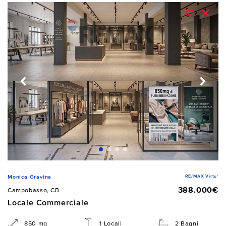
RE/MAX Virtu'
Monica Gravina
388.000€
Campobasso, CB
Locale Commerciale
850 mq
1 Locali
2 Bagni