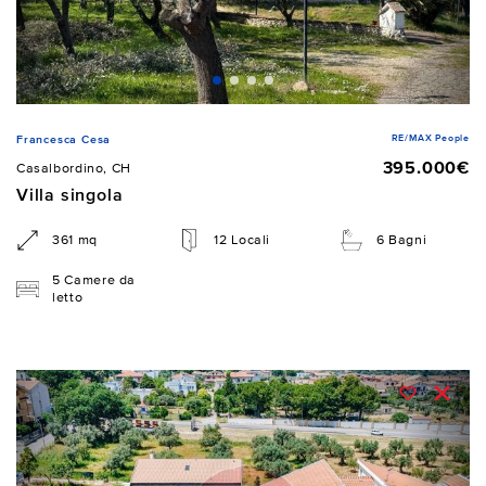
RE/MAX People
Francesca Cesa
395.000€
Casalbordino, CH
Villa singola
361 mq
12 Locali
6 Bagni
5 Camere da
letto