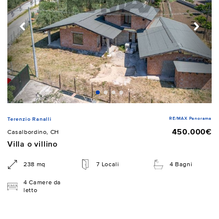
RE/MAX Panorama
Terenzio Ranalli
450.000€
Casalbordino, CH
Villa o villino
238 mq
7 Locali
4 Bagni
4 Camere da
letto