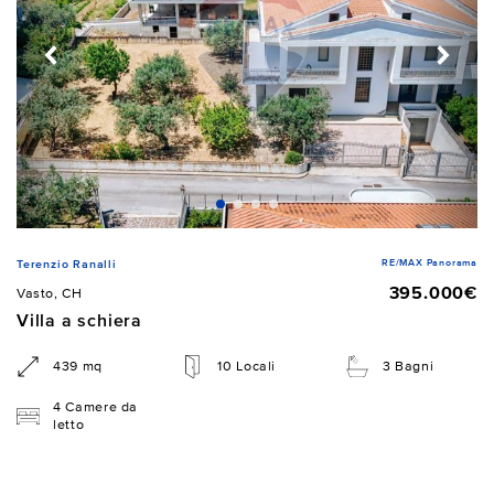
RE/MAX Panorama
Terenzio Ranalli
395.000€
Vasto, CH
Villa a schiera
439 mq
10 Locali
3 Bagni
4 Camere da
letto