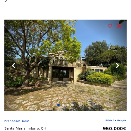
RE/MAX People
Francesca Cesa
950.000€
Santa Maria Imbaro, CH