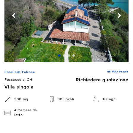
RE/MAX People
Rosalinda Falcone
Richiedere quotazione
Fossacesia, CH
Villa singola
300 mq
10 Locali
6 Bagni
4 Camere da
letto