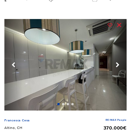
RE/MAX People
Francesca Cesa
370.000€
Altino, CH