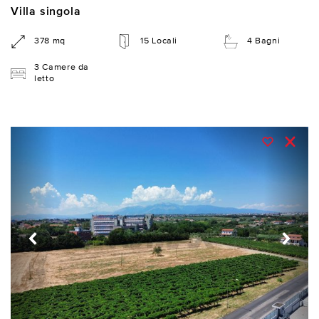
Villa singola
378 mq
15 Locali
4 Bagni
3 Camere da
letto