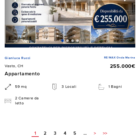
RE/MAX Onda Marina
Gianluca Rucci
255.000€
Vasto, CH
Appartamento
59 mq
3 Locali
1 Bagni
2 Camere da
letto
1
2
3
4
5
…
>
>>