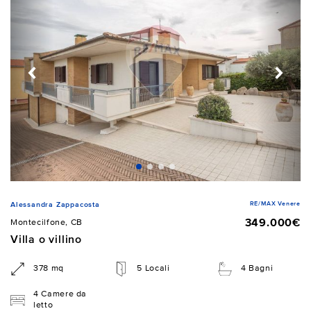
RE/MAX Venere
Alessandra Zappacosta
349.000€
Montecilfone, CB
Villa o villino
378 mq
5 Locali
4 Bagni
4 Camere da
letto