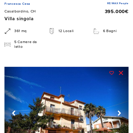
RE/MAX People
Francesca Cesa
395.000€
Casalbordino, CH
Villa singola
361 mq
12 Locali
6 Bagni
5 Camere da
letto