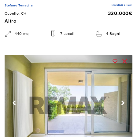
RE/MAX Lilium
Stefano Tenaglia
320.000€
Cupello, CH
Altro
440 mq
7 Locali
4 Bagni