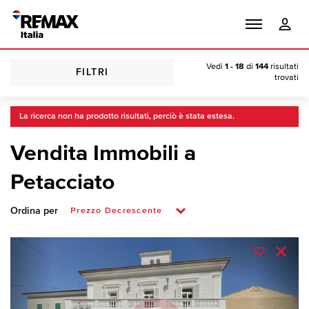
Vedi
1 - 18
di
144
risultati
FILTRI
trovati
La ricerca non ha prodotto risultati, perciò è stata estesa.
Vendita Immobili a
Petacciato
Ordina per