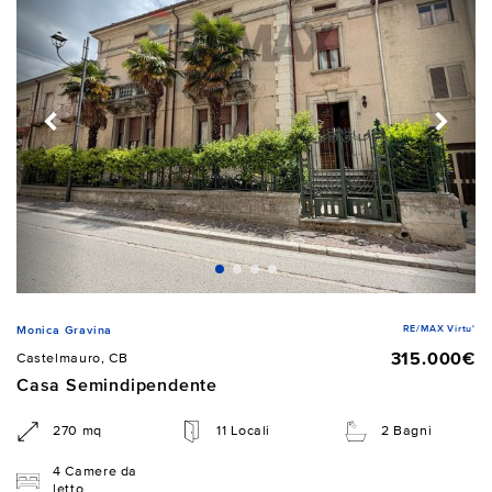
RE/MAX Virtu'
Monica Gravina
315.000€
Castelmauro, CB
Casa Semindipendente
270 mq
11 Locali
2 Bagni
4 Camere da
letto