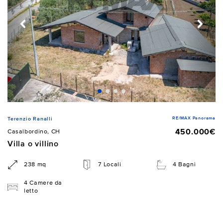
RE/MAX Panorama
Terenzio Ranalli
450.000€
Casalbordino, CH
Villa o villino
238 mq
7 Locali
4 Bagni
4 Camere da
letto