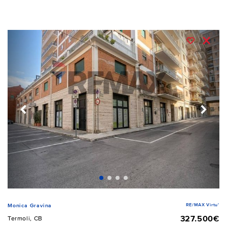
RE/MAX Virtu'
Monica Gravina
327.500€
Termoli, CB