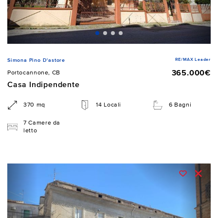
RE/MAX Leader
Simona Pino D'astore
365.000€
Portocannone, CB
Casa Indipendente
370 mq
14 Locali
6 Bagni
7 Camere da
letto