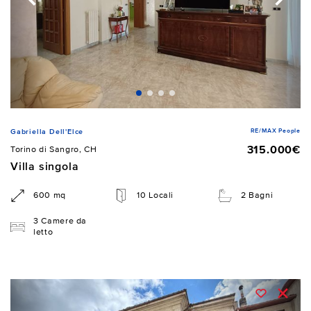
RE/MAX People
Gabriella Dell'Elce
315.000€
Torino di Sangro, CH
Villa singola
600 mq
10 Locali
2 Bagni
3 Camere da
letto