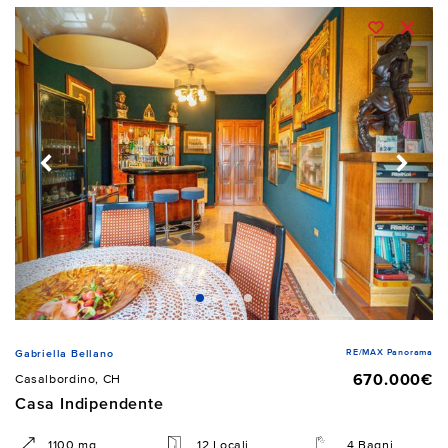
RE/MAX Panorama
Gabriella Bellano
670.000€
Casalbordino, CH
Casa Indipendente
1100 mq
12 Locali
4 Bagni