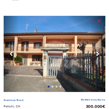
RE/MAX Onda Marina
Gianluca Rucci
300.000€
Pollutri, CH