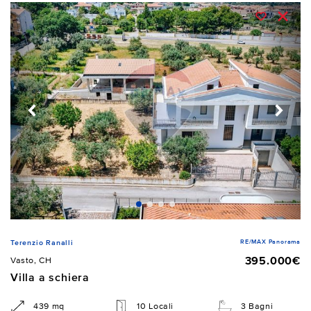
RE/MAX Panorama
Terenzio Ranalli
395.000€
Vasto, CH
Villa a schiera
439 mq
10 Locali
3 Bagni