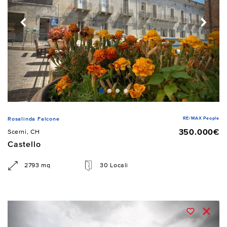
RE/MAX People
Rosalinda Falcone
350.000€
Scerni, CH
Castello
2793 mq
30 Locali