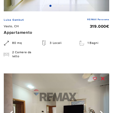
RE/MAX Panorama
Luisa Gambuti
319.000€
Vasto, CH
Appartamento
80 mq
3 Locali
1 Bagni
2 Camere da
letto