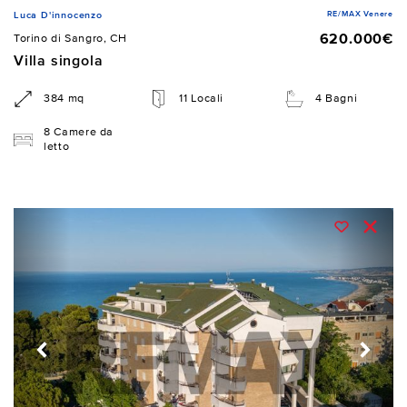
RE/MAX Venere
Luca D'innocenzo
620.000€
Torino di Sangro, CH
Villa singola
384 mq
11 Locali
4 Bagni
8 Camere da
letto