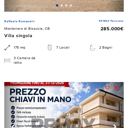
RE/MAX Panorama
Raffaele Romanelli
285.000€
Montenero di Bisaccia, CB
Villa singola
175 mq
7 Locali
2 Bagni
3 Camere da
letto