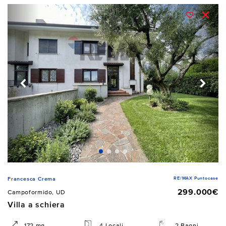
RE/MAX Puntocase
Francesca Crema
299.000€
Campoformido, UD
Villa a schiera
172 mq
4 Locali
2 Bagni