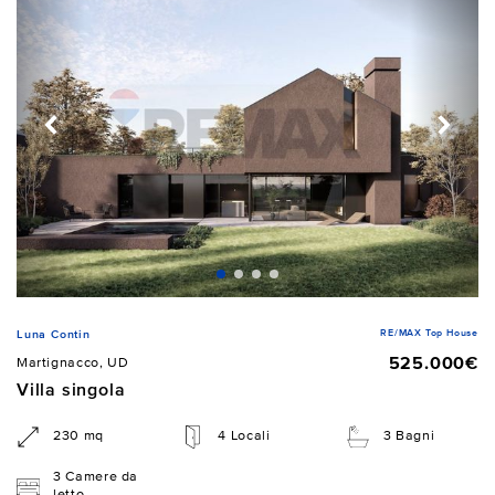
RE/MAX Top House
Luna Contin
525.000€
Martignacco, UD
Villa singola
230 mq
4 Locali
3 Bagni
3 Camere da
letto