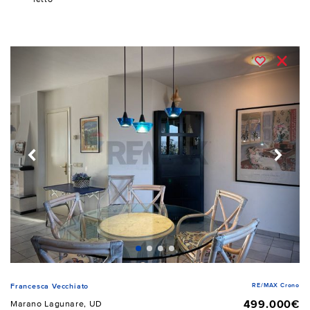
RE/MAX Crono
Francesca Vecchiato
499.000€
Marano Lagunare, UD