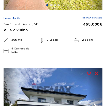
RE/MAX Luminare
Luana Aprile
465.000€
San Stino di Livenza, VE
Villa o villino
305 mq
9 Locali
2 Bagni
4 Camere da
letto