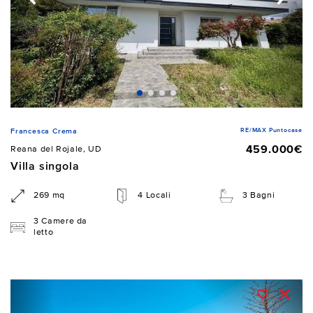
RE/MAX Puntocase
Francesca Crema
459.000€
Reana del Rojale, UD
Villa singola
269 mq
4 Locali
3 Bagni
3 Camere da
letto