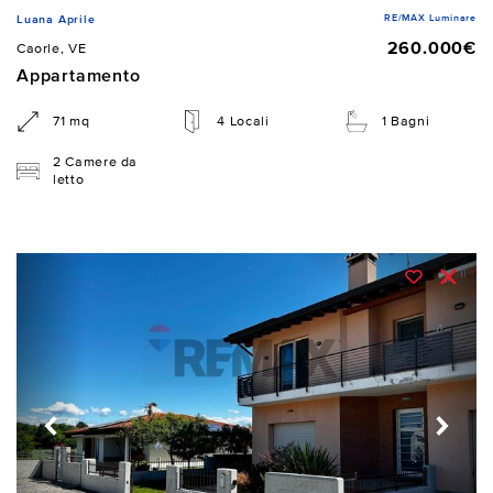
RE/MAX Luminare
Luana Aprile
260.000€
Caorle, VE
Appartamento
71 mq
4 Locali
1 Bagni
2 Camere da
letto