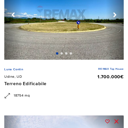
RE/MAX Top House
Luna Contin
1.700.000€
Udine, UD
Terreno Edificabile
18754 mq