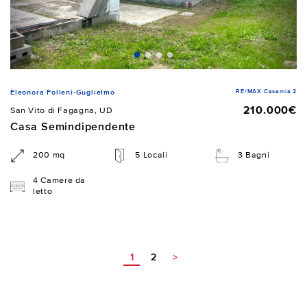
RE/MAX Casamia 2
Eleonora Folleni-Guglielmo
210.000€
San Vito di Fagagna, UD
Casa Semindipendente
200 mq
5 Locali
3 Bagni
4 Camere da
letto
1
2
>