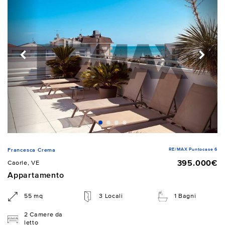
RE/MAX Puntocase 6
Francesca Crema
395.000€
Caorle, VE
Appartamento
55 mq
3 Locali
1 Bagni
2 Camere da
letto