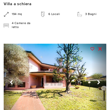
Villa a schiera
194 mq
6 Locali
3 Bagni
4 Camere da
letto