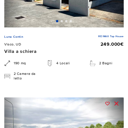
RE/MAX Top House
Luna Contin
249.000€
Visco, UD
Villa a schiera
190 mq
4 Locali
2 Bagni
2 Camere da
letto