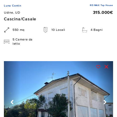
RE/MAX Top House
Luna Contin
315.000€
Udine, UD
Cascina/Casale
550 mq
10 Locali
4 Bagni
5 Camere da
letto