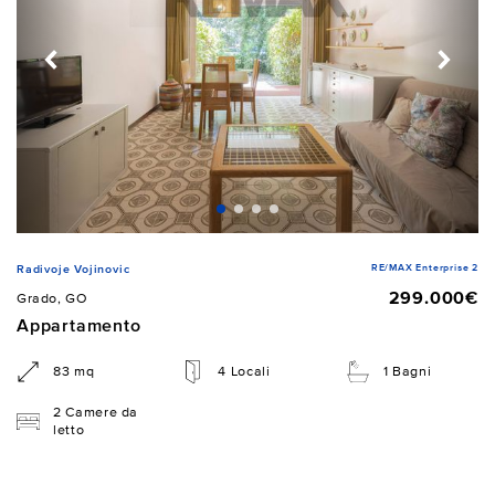
RE/MAX Enterprise 2
Radivoje Vojinovic
299.000€
Grado, GO
Appartamento
83 mq
4 Locali
1 Bagni
2 Camere da
letto