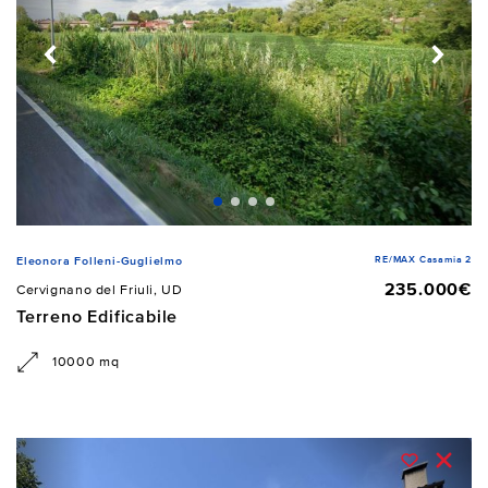
RE/MAX Casamia 2
Eleonora Folleni-Guglielmo
235.000€
Cervignano del Friuli, UD
Terreno Edificabile
10000 mq