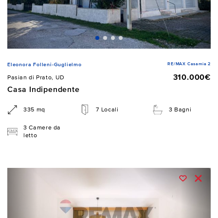
RE/MAX Casamia 2
Eleonora Folleni-Guglielmo
310.000€
Pasian di Prato, UD
Casa Indipendente
335 mq
7 Locali
3 Bagni
3 Camere da
letto