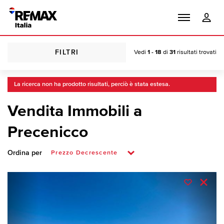
FILTRI
Vedi
1 - 18
di
31
risultati trovati
La ricerca non ha prodotto risultati, perciò è stata estesa.
Vendita Immobili a
Precenicco
Ordina per