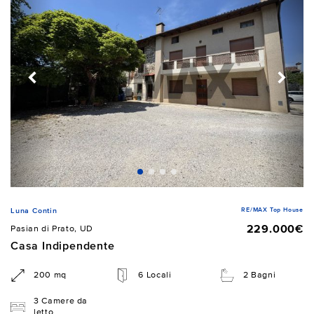
RE/MAX Top House
Luna Contin
229.000€
Pasian di Prato, UD
Casa Indipendente
200 mq
6 Locali
2 Bagni
3 Camere da
letto