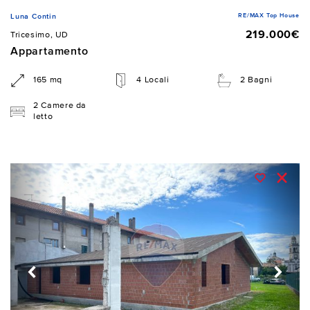
RE/MAX Top House
Luna Contin
219.000€
Tricesimo, UD
Appartamento
165 mq
4 Locali
2 Bagni
2 Camere da
letto