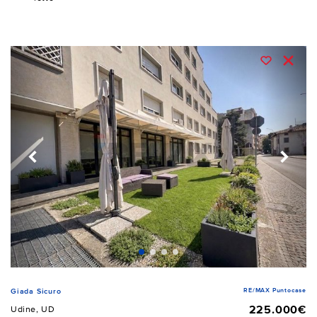
RE/MAX Puntocase
Giada Sicuro
225.000€
Udine, UD