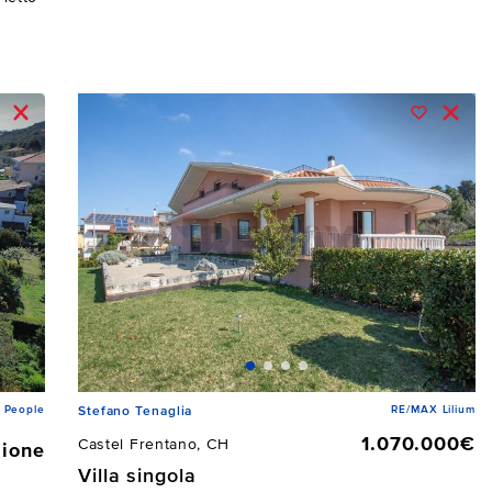
 People
RE/MAX Lilium
Stefano Tenaglia
1.070.000€
Castel Frentano, CH
zione
Villa singola