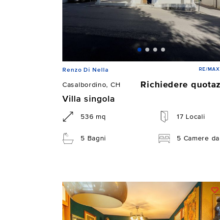
RE/MAX
Renzo Di Nella
Richiedere quota
Casalbordino, CH
Villa singola
536 mq
17 Locali
5 Bagni
5 Camere da 