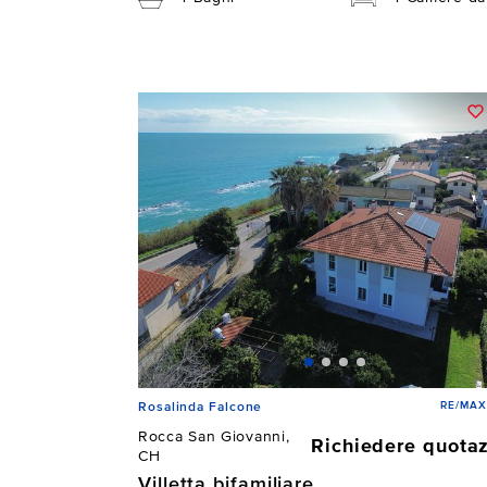
RE/MAX
Rosalinda Falcone
Rocca San Giovanni,
Richiedere quota
CH
Villetta bifamiliare