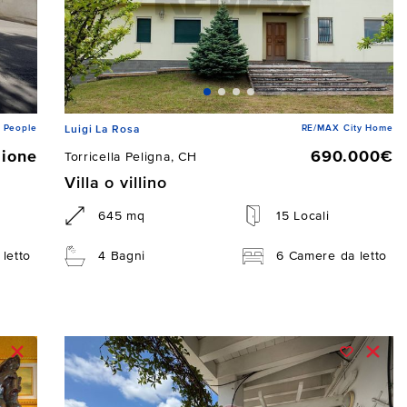
 People
RE/MAX City Home
Luigi La Rosa
zione
690.000€
Torricella Peligna, CH
Villa o villino
645 mq
15 Locali
letto
4 Bagni
6 Camere da letto