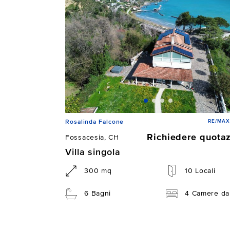
RE/MAX
Rosalinda Falcone
Richiedere quota
Fossacesia, CH
Villa singola
300 mq
10 Locali
6 Bagni
4 Camere da 