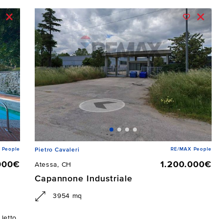
 People
RE/MAX People
Pietro Cavaleri
000€
1.200.000€
Atessa, CH
Capannone Industriale
3954 mq
letto