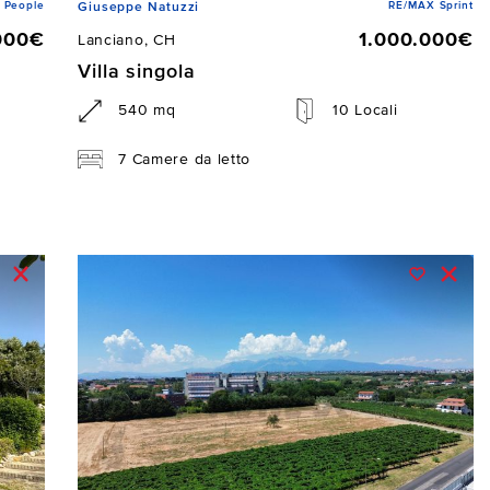
 People
RE/MAX Sprint
Giuseppe Natuzzi
000€
1.000.000€
Lanciano, CH
Villa singola
540 mq
10 Locali
7 Camere da letto