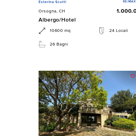
RE/MAX
Esterina Scutti
1.000.
Orsogna, CH
Albergo/Hotel
10600 mq
24 Locali
26 Bagni