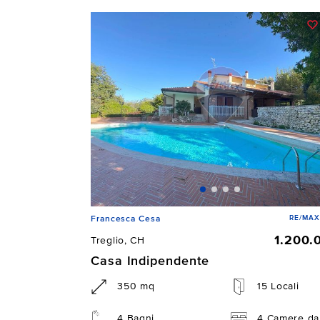
RE/MAX
Francesca Cesa
1.200.
Treglio, CH
Casa Indipendente
350 mq
15 Locali
4 Bagni
4 Camere da 