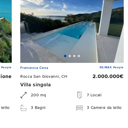
 People
RE/MAX People
Francesca Cesa
zione
2.000.000€
Rocca San Giovanni, CH
Villa singola
200 mq
7 Locali
letto
3 Bagni
3 Camere da letto