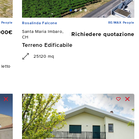
 People
RE/MAX People
Rosalinda Falcone
Santa Maria Imbaro,
000€
Richiedere quotazione
CH
Terreno Edificabile
25120 mq
letto