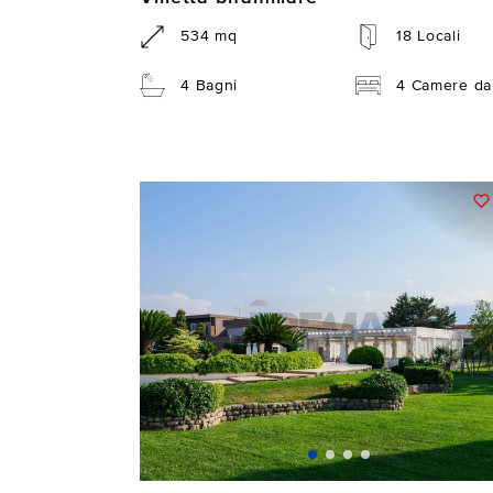
534 mq
18 Locali
4 Bagni
4 Camere da 