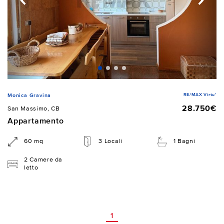
RE/MAX Virtu'
Monica Gravina
28.750€
San Massimo, CB
Appartamento
60 mq
3 Locali
1 Bagni
2 Camere da
letto
1