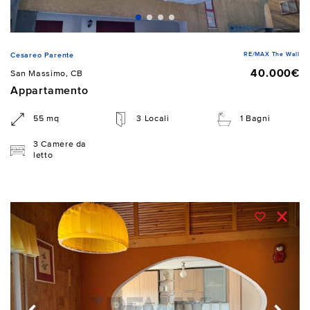
RE/MAX The Wall
Cesareo Parente
40.000€
San Massimo, CB
Appartamento
55 mq
3 Locali
1 Bagni
3 Camere da
letto