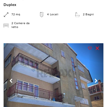
Duplex
72 mq
4 Locali
2 Bagni
2 Camere da
letto