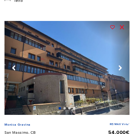
letto
RE/MAX Virtu'
Monica Gravina
54.000€
San Massimo, CB