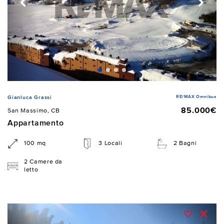
RE/MAX Omnibus
Gianluca Grassi
85.000€
San Massimo, CB
Appartamento
100 mq
3 Locali
2 Bagni
2 Camere da
letto