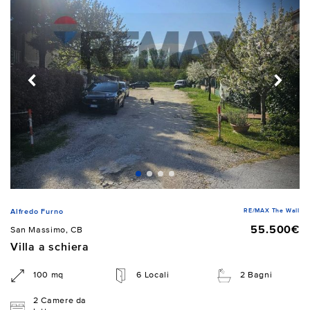
RE/MAX The Wall
Alfredo Furno
55.500€
San Massimo, CB
Villa a schiera
100 mq
6 Locali
2 Bagni
2 Camere da