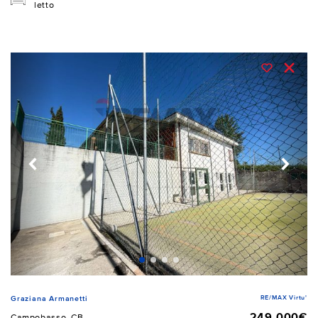
letto
RE/MAX Virtu'
Graziana Armanetti
249.000€
Campobasso, CB