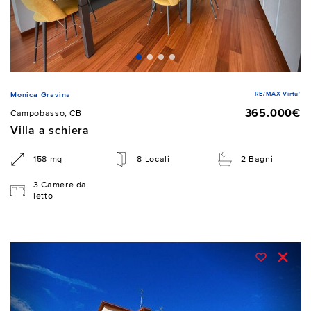
RE/MAX Virtu'
Monica Gravina
365.000€
Campobasso, CB
Villa a schiera
158 mq
8 Locali
2 Bagni
3 Camere da
letto