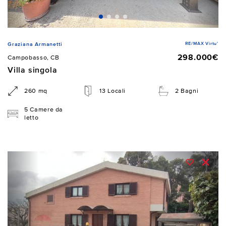
RE/MAX Virtu'
Graziana Armanetti
298.000€
Campobasso, CB
Villa singola
260 mq
13 Locali
2 Bagni
5 Camere da
letto