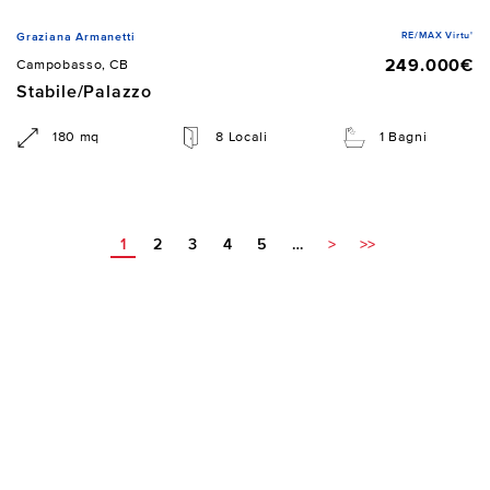
RE/MAX Virtu'
Graziana Armanetti
249.000€
Campobasso, CB
Stabile/Palazzo
180 mq
8 Locali
1 Bagni
1
2
3
4
5
…
>
>>