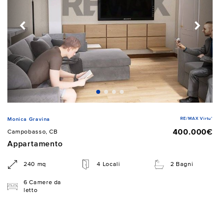
RE/MAX Virtu'
Monica Gravina
400.000€
Campobasso, CB
Appartamento
240 mq
4 Locali
2 Bagni
6 Camere da
letto