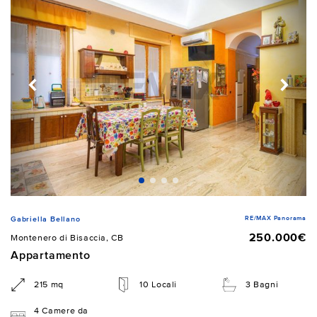
RE/MAX Panorama
Gabriella Bellano
250.000€
Montenero di Bisaccia, CB
Appartamento
215 mq
10 Locali
3 Bagni
4 Camere da