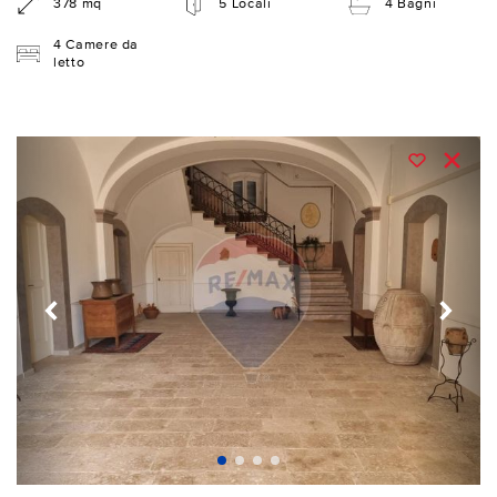
378 mq
5 Locali
4 Bagni
4 Camere da
letto