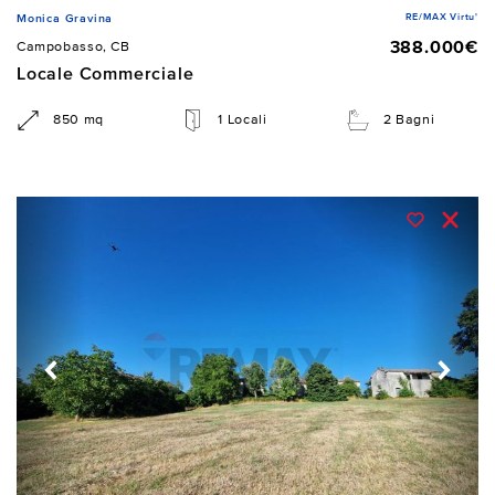
RE/MAX Virtu'
Monica Gravina
388.000€
Campobasso, CB
Locale Commerciale
850 mq
1 Locali
2 Bagni