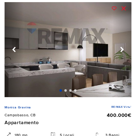
RE/MAX Virtu'
Monica Gravina
400.000€
Campobasso, CB
Appartamento
180 mq
5 Locali
3 Bagni