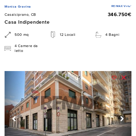
RE/MAX Virtu'
Monica Gravina
346.750€
Casalciprano, CB
Casa Indipendente
500 mq
12 Locali
4 Bagni
4 Camere da
letto