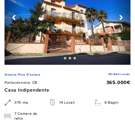
RE/MAX Leader
Simona Pino D'astore
365.000€
Portocannone, CB
Casa Indipendente
370 mq
14 Locali
6 Bagni
7 Camere da
letto