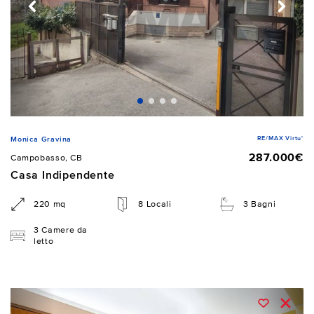
RE/MAX Virtu'
Monica Gravina
287.000€
Campobasso, CB
Casa Indipendente
220 mq
8 Locali
3 Bagni
3 Camere da
letto