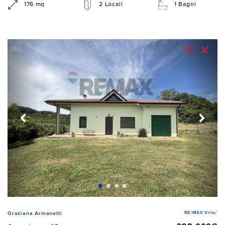
176 mq
2 Locali
1 Bagni
RE/MAX Virtu'
Graziana Armanetti