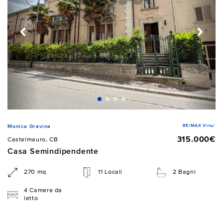
RE/MAX Virtu'
Monica Gravina
315.000€
Castelmauro, CB
Casa Semindipendente
270 mq
11 Locali
2 Bagni
4 Camere da
letto