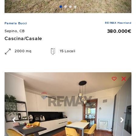
RE/MAX Heartland
Pamela Bucci
380.000€
Sepino, CB
Cascina/Casale
2000 mq
15 Locali