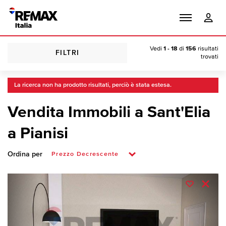
Vedi
1 - 18
di
156
risultati
FILTRI
trovati
La ricerca non ha prodotto risultati, perciò è stata estesa.
Vendita Immobili a Sant'Elia
a Pianisi
Ordina per