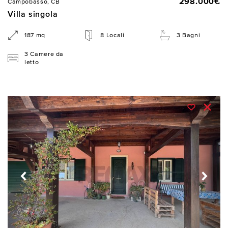
298.000€
Campobasso, CB
Villa singola
187 mq
8 Locali
3 Bagni
3 Camere da
letto