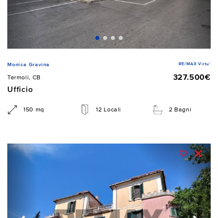
RE/MAX Virtu'
Monica Gravina
327.500€
Termoli, CB
Ufficio
150 mq
12 Locali
2 Bagni