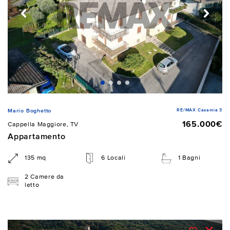
RE/MAX Casamia 3
Mario Boghetto
165.000€
Cappella Maggiore, TV
Appartamento
135 mq
6 Locali
1 Bagni
2 Camere da
letto