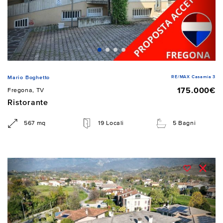
RE/MAX Casamia 3
Mario Boghetto
175.000€
Fregona, TV
Ristorante
567 mq
19 Locali
5 Bagni