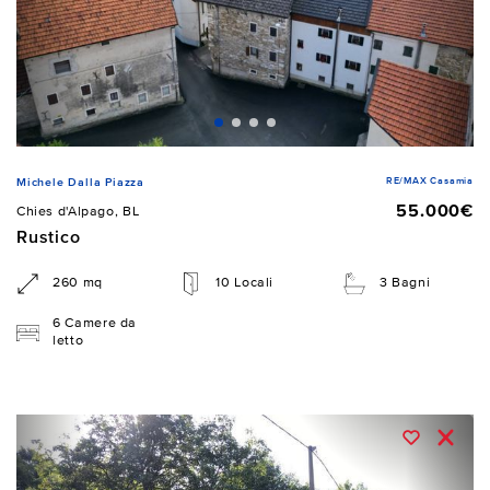
RE/MAX Casamia
Michele Dalla Piazza
55.000€
Chies d'Alpago, BL
Rustico
260 mq
10 Locali
3 Bagni
6 Camere da
letto