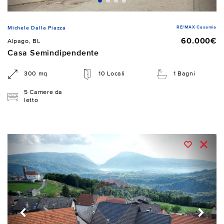
RE/MAX Casamia
Michele Dalla Piazza
60.000€
Alpago, BL
Casa Semindipendente
300 mq
10 Locali
1 Bagni
5 Camere da
letto