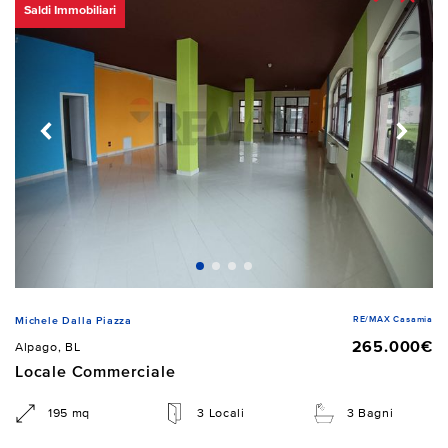
Saldi Immobiliari
RE/MAX Casamia
Michele Dalla Piazza
265.000€
Alpago, BL
Locale Commerciale
195 mq
3 Locali
3 Bagni