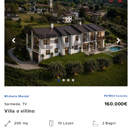
RE/MAX Casamia
Michele Mastel
160.000€
Sarmede, TV
Villa o villino
200 mq
10 Locali
2 Bagni