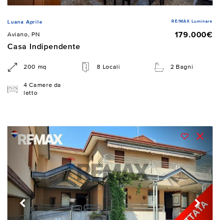
RE/MAX Luminare
Luana Aprile
179.000€
Aviano, PN
Casa Indipendente
200 mq
8 Locali
2 Bagni
4 Camere da
letto