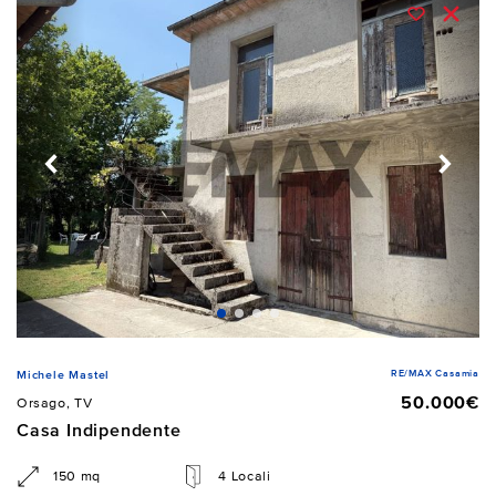
RE/MAX Casamia
Michele Mastel
50.000€
Orsago, TV
Casa Indipendente
150 mq
4 Locali