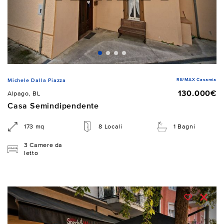
RE/MAX Casamia
Michele Dalla Piazza
130.000€
Alpago, BL
Casa Semindipendente
173 mq
8 Locali
1 Bagni
3 Camere da
letto