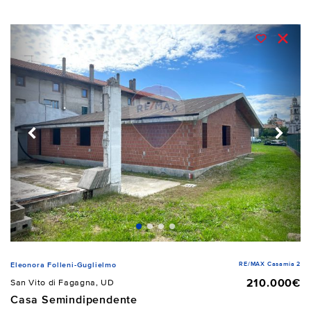
RE/MAX Casamia 2
Eleonora Folleni-Guglielmo
210.000€
San Vito di Fagagna, UD
Casa Semindipendente