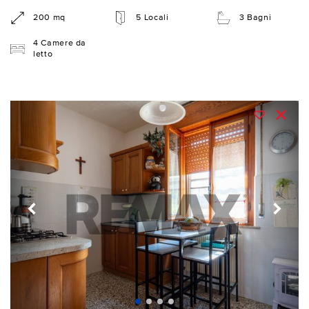
200 mq
5 Locali
3 Bagni
4 Camere da
letto