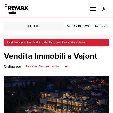
FILTRI
Vedi
1 - 18
di
23
risultati trovati
La ricerca non ha prodotto risultati, perciò è stata estesa.
Vendita Immobili a Vajont
Ordina per