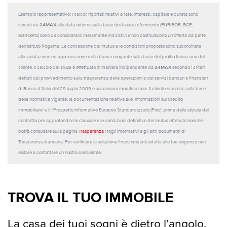
Esempio rappresentativo: I calcoli riportati relativi a rate, interessi, capitale e durata sono
24MAX
stimati da
alla data odierna sulla base dei tassi di riferimento (EURIBOR, BCE,
EUROIRS) sono da considerarsi meramente indicativi e non costituiscono un'offerta da parte
dell'Istituto Rogante. La concessione del mutuo e le condizioni proposte sono subordinate
alla valutazione ed approvazione della banca erogante sulla base del profilo finanziario del
24MAX
cliente. Il calcolo del TAEG è effettuato in maniera indipendente da
secondo i criteri
dettati dal provvedimento sulla trasparenza delle operazioni e dei servizi bancari e finanziari
di Banca d'Italia del 29 luglio 2009 e successive modificazioni. Il cliente riceverà, sulla base
della normativa vigente, la documentazione relativa alle 'Informazioni sul Credito
Immobiliare' e il “Prospetto Informativo Europeo Standardizzato (Pies)' prima della stipula del
contratto per approfondire le clausole e le condizioni definitive del mutuo ottenuto nonché
potrà consultare sulla pagina
Trasparenza
i fogli informativi e gli altri documenti di
Trasparenza bancaria. Per verificare la soluzione finanziaria più adatta alle tue esigenze non
esitare a contattare un nostro consulente.
TROVA IL TUO IMMOBILE
La casa dei tuoi sogni è dietro l’angolo.