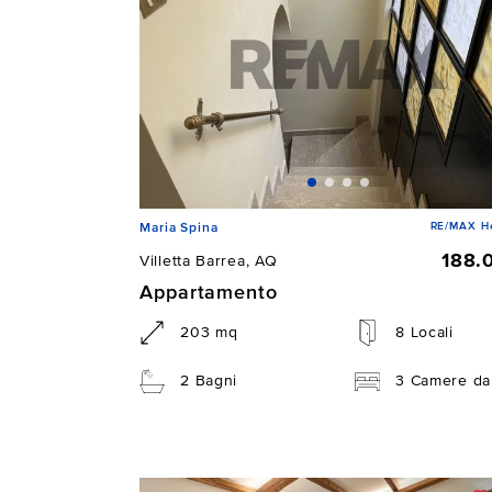
RE/MAX He
Maria Spina
188.
Villetta Barrea, AQ
Appartamento
203 mq
8 Locali
2 Bagni
3 Camere da 