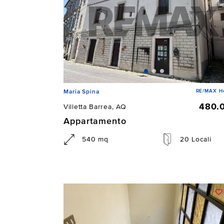
RE/MAX He
Maria Spina
480.
Villetta Barrea, AQ
Appartamento
540 mq
20 Locali