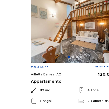
RE/MAX He
Maria Spina
120.
Villetta Barrea, AQ
Appartamento
83 mq
4 Locali
1 Bagni
2 Camere da 