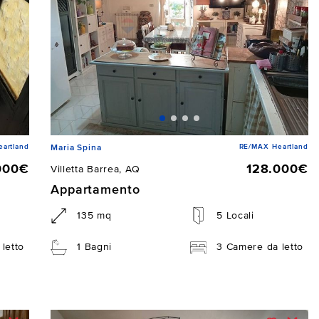
artland
RE/MAX Heartland
Maria Spina
000€
128.000€
Villetta Barrea, AQ
Appartamento
135 mq
5 Locali
letto
1 Bagni
3 Camere da letto