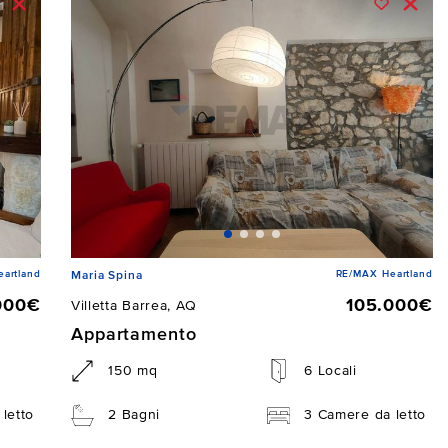
artland
RE/MAX Heartland
Maria Spina
000€
105.000€
Villetta Barrea, AQ
Appartamento
150 mq
6 Locali
letto
2 Bagni
3 Camere da letto