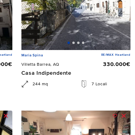
artland
RE/MAX Heartland
Maria Spina
000€
330.000€
Villetta Barrea, AQ
Casa Indipendente
244 mq
7 Locali