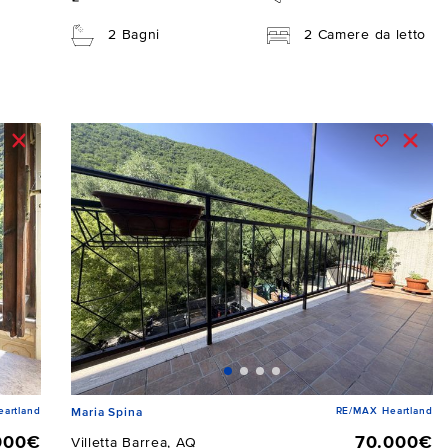
2 Bagni
2 Camere da letto
artland
RE/MAX Heartland
Maria Spina
000€
70.000€
Villetta Barrea, AQ