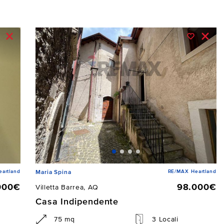
artland
RE/MAX Heartland
Maria Spina
000€
98.000€
Villetta Barrea, AQ
Casa Indipendente
75 mq
3 Locali