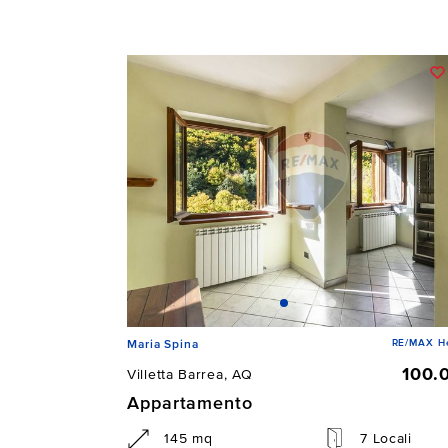
RE/MAX He
Maria Spina
100.
Villetta Barrea, AQ
Appartamento
145 mq
7 Locali