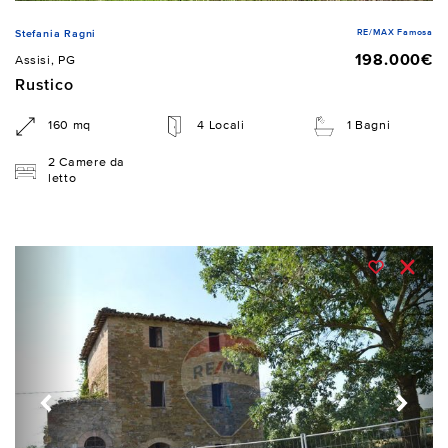
RE/MAX Famosa
Stefania Ragni
198.000€
Assisi, PG
Rustico
160 mq
4 Locali
1 Bagni
2 Camere da
letto