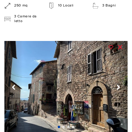
250 mq
10 Locali
3 Bagni
3 Camere da
letto