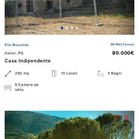
RE/MAX Famosa
Elia Moccaldo
80.000€
Assisi, PG
Casa Indipendente
250 mq
10 Locali
3 Bagni
5 Camere da
letto