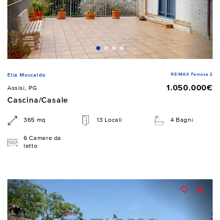
RE/MAX Famosa 2
Elia Moccaldo
1.050.000€
Assisi, PG
Cascina/Casale
365 mq
13 Locali
4 Bagni
6 Camere da
letto