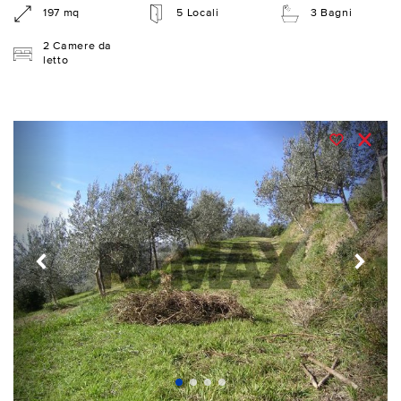
197 mq
5 Locali
3 Bagni
2 Camere da
letto