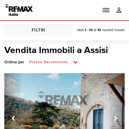
FILTRI
Vedi
1 - 10
di
10
risultati trovati
Vendita Immobili a Assisi
Ordina per