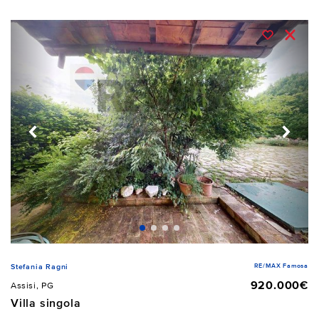
RE/MAX Famosa
Stefania Ragni
920.000€
Assisi, PG
Villa singola