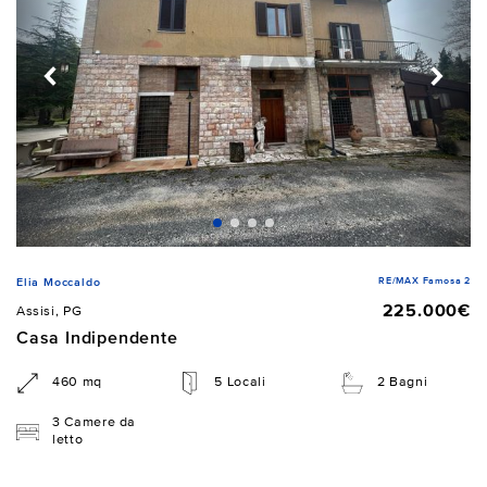
RE/MAX Famosa 2
Elia Moccaldo
225.000€
Assisi, PG
Casa Indipendente
460 mq
5 Locali
2 Bagni
3 Camere da
letto