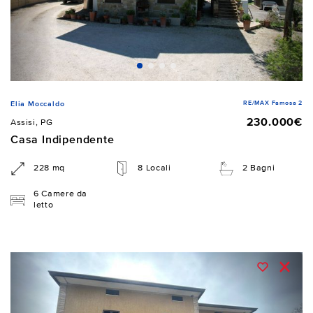
RE/MAX Famosa 2
Elia Moccaldo
230.000€
Assisi, PG
Casa Indipendente
228 mq
8 Locali
2 Bagni
6 Camere da
letto