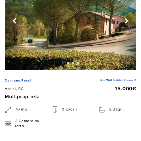
RE/MAX Golden House 2
Damiano Rossi
15.000€
Assisi, PG
Multiproprietà
70 mq
3 Locali
2 Bagni
2 Camere da
letto