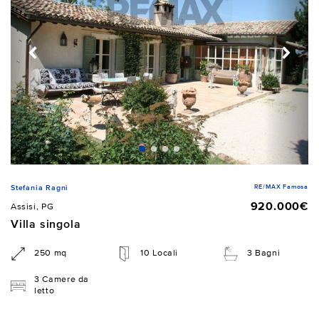
RE/MAX Famosa
Stefania Ragni
920.000€
Assisi, PG
Villa singola
250 mq
10 Locali
3 Bagni
3 Camere da
letto