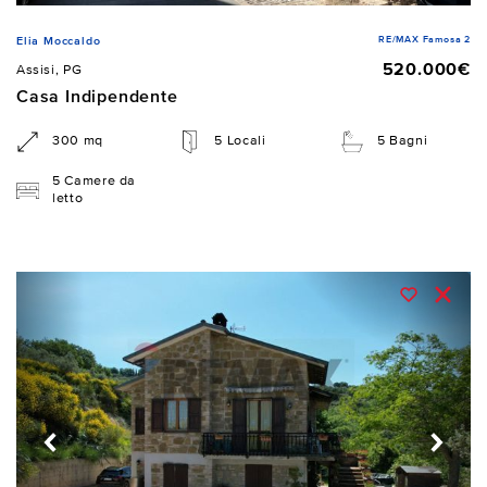
RE/MAX Famosa 2
Elia Moccaldo
520.000€
Assisi, PG
Casa Indipendente
300 mq
5 Locali
5 Bagni
5 Camere da
letto