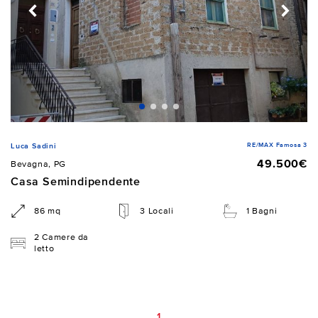
RE/MAX Famosa 3
Luca Sadini
49.500€
Bevagna, PG
Casa Semindipendente
86 mq
3 Locali
1 Bagni
2 Camere da
letto
1