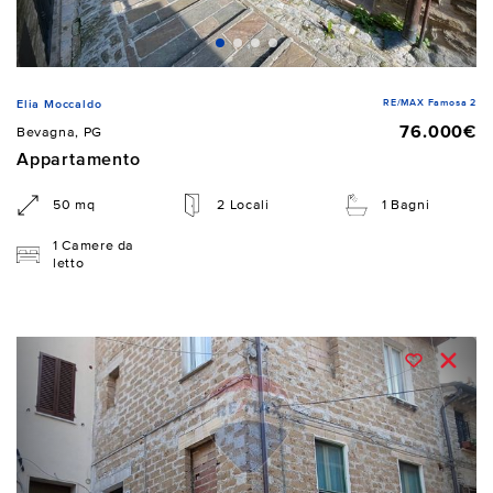
RE/MAX Famosa 2
Elia Moccaldo
76.000€
Bevagna, PG
Appartamento
50 mq
2 Locali
1 Bagni
1 Camere da
letto