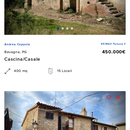
RE/MAX Famosa 3
Andrea Coppola
450.000€
Bevagna, PG
Cascina/Casale
400 mq
15 Locali