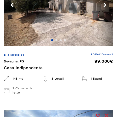
RE/MAX Famosa 2
Elia Moccaldo
89.000€
Bevagna, PG
Casa Indipendente
148 mq
3 Locali
1 Bagni
2 Camere da
letto