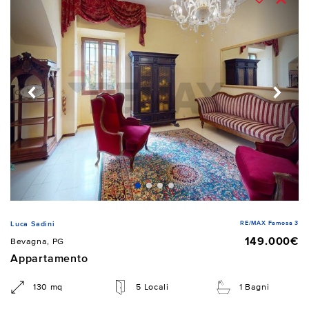
RE/MAX Famosa 3
Luca Sadini
149.000€
Bevagna, PG
Appartamento
130 mq
5 Locali
1 Bagni