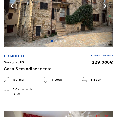
RE/MAX Famosa 2
Elia Moccaldo
229.000€
Bevagna, PG
Casa Semindipendente
150 mq
4 Locali
3 Bagni
3 Camere da
letto