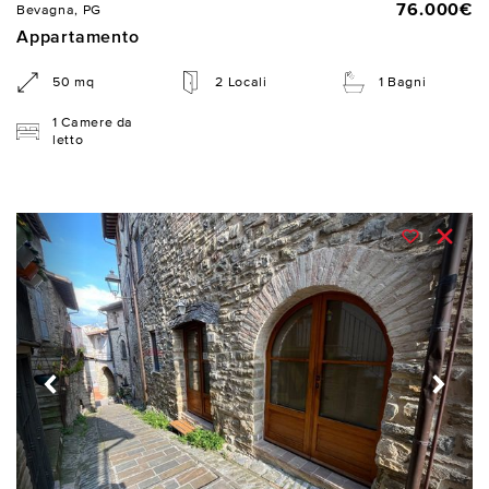
76.000€
Bevagna, PG
Appartamento
50 mq
2 Locali
1 Bagni
1 Camere da
letto