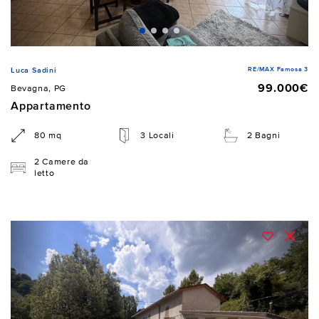
RE/MAX Famosa 3
Luca Sadini
99.000€
Bevagna, PG
Appartamento
80 mq
3 Locali
2 Bagni
2 Camere da
letto