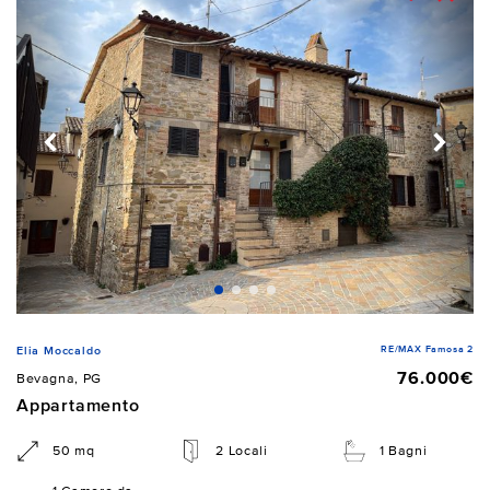
RE/MAX Famosa 2
Elia Moccaldo
76.000€
Bevagna, PG
Appartamento
50 mq
2 Locali
1 Bagni