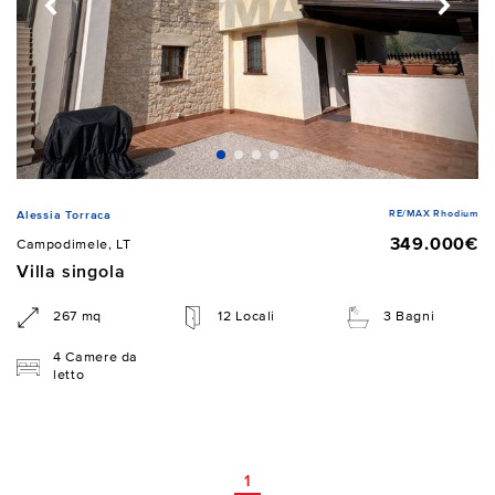
RE/MAX Rhodium
Alessia Torraca
349.000€
Campodimele, LT
Villa singola
267 mq
12 Locali
3 Bagni
4 Camere da
letto
1