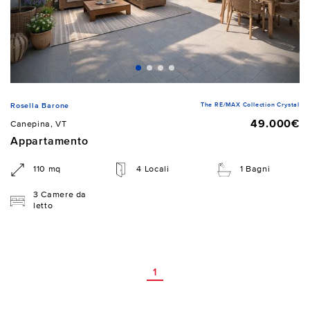
The RE/MAX Collection Crystal
Rosella Barone
49.000€
Canepina, VT
Appartamento
110 mq
4 Locali
1 Bagni
3 Camere da
letto
1