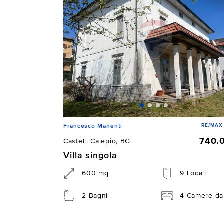
RE/MAX
Francesco Manenti
740.
Castelli Calepio, BG
Villa singola
600 mq
9 Locali
2 Bagni
4 Camere da 