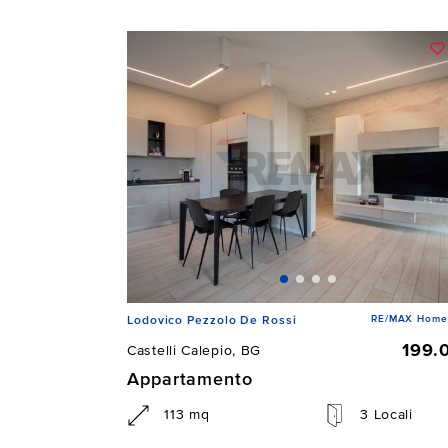
RE/MAX Home D
Lodovico Pezzolo De Rossi
199.
Castelli Calepio, BG
Appartamento
113 mq
3 Locali