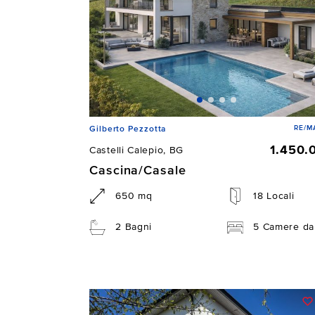
RE/M
Gilberto Pezzotta
1.450.
Castelli Calepio, BG
Cascina/Casale
650 mq
18 Locali
2 Bagni
5 Camere da 