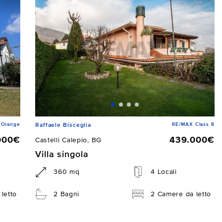
 Orange
RE/MAX Class 8
Raffaele Bisceglia
000€
439.000€
Castelli Calepio, BG
Villa singola
360 mq
4 Locali
letto
2 Bagni
2 Camere da letto