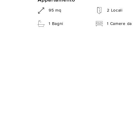
95 mq
2 Locali
1 Bagni
1 Camere da 