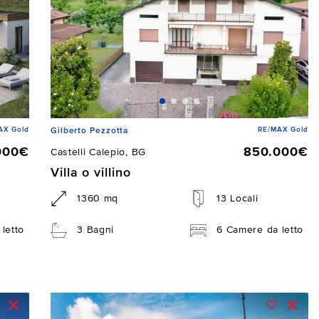
AX Gold
RE/MAX Gold
Gilberto Pezzotta
000€
850.000€
Castelli Calepio, BG
Villa o villino
1360 mq
13 Locali
letto
3 Bagni
6 Camere da letto