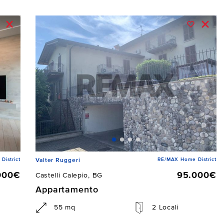
istrict
RE/MAX Home District
Valter Ruggeri
000€
95.000€
Castelli Calepio, BG
Appartamento
55 mq
2 Locali