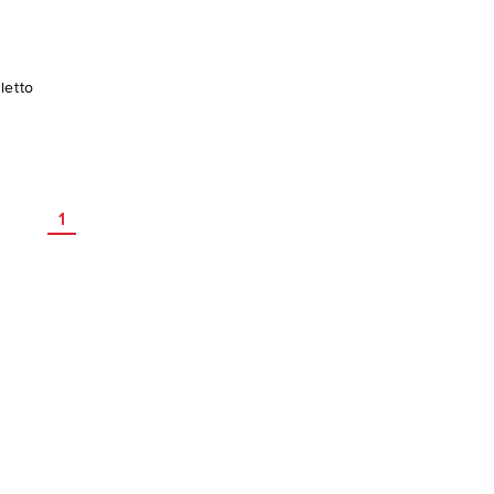
letto
1