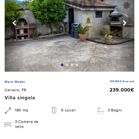
RE/MAX Emerald
Mara Mattei
239.000€
Cervaro, FR
Villa singola
180 mq
5 Locali
3 Bagni
3 Camere da
letto