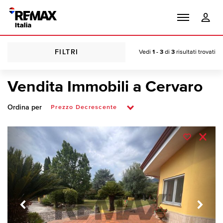
FILTRI
Vedi
1 - 3
di
3
risultati trovati
Vendita Immobili a Cervaro
Ordina per