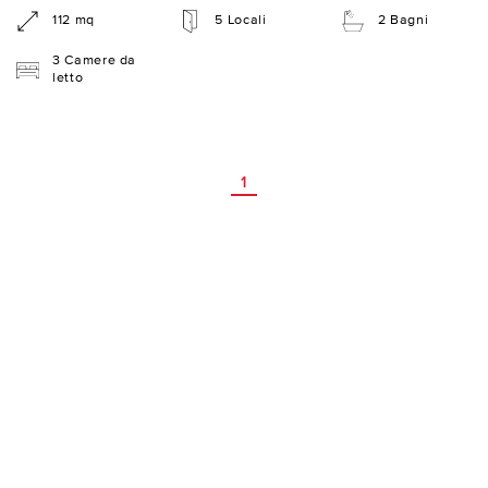
112 mq
5 Locali
2 Bagni
3 Camere da
letto
1