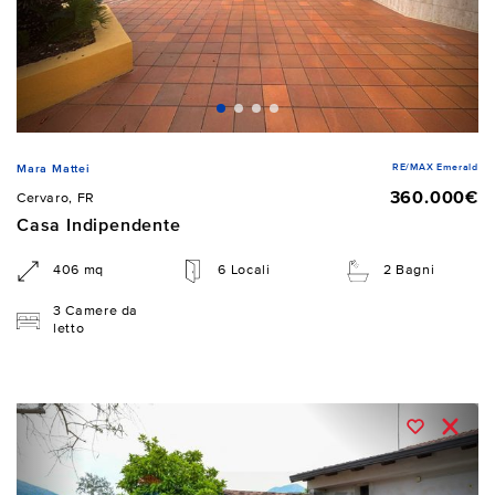
RE/MAX Emerald
Mara Mattei
360.000€
Cervaro, FR
Casa Indipendente
406 mq
6 Locali
2 Bagni
3 Camere da
letto