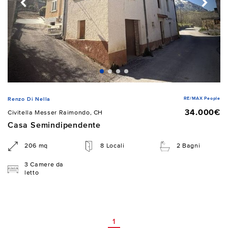
RE/MAX People
Renzo Di Nella
34.000€
Civitella Messer Raimondo, CH
Casa Semindipendente
206 mq
8 Locali
2 Bagni
3 Camere da
letto
1