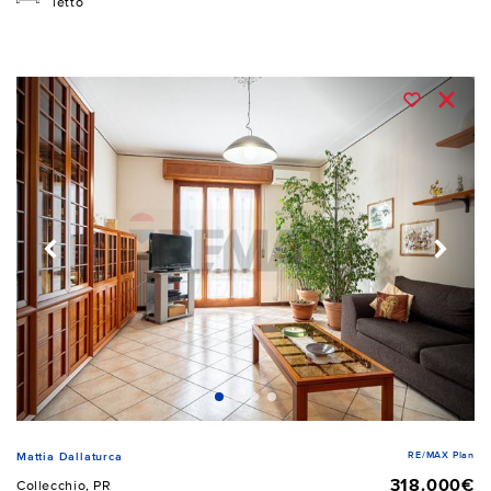
letto
RE/MAX Plan
Mattia Dallaturca
318.000€
Collecchio, PR