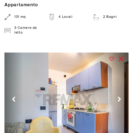
Appartamento
131 mq
4 Locali
2 Bagni
3 Camere da
letto