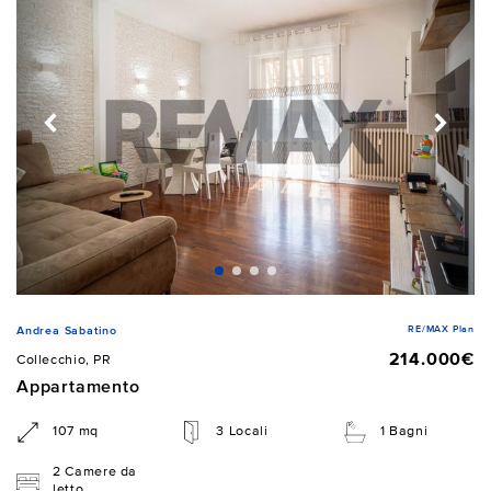
RE/MAX Plan
Andrea Sabatino
214.000€
Collecchio, PR
Appartamento
107 mq
3 Locali
1 Bagni
2 Camere da
letto