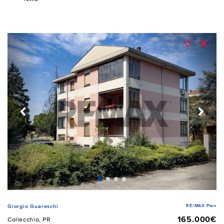
RE/MAX Plan
Giorgio Guareschi
165.000€
Collecchio, PR