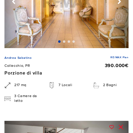
RE/MAX Plan
Andrea Sabatino
390.000€
Collecchio, PR
Porzione di villa
217 mq
7 Locali
2 Bagni
3 Camere da
letto