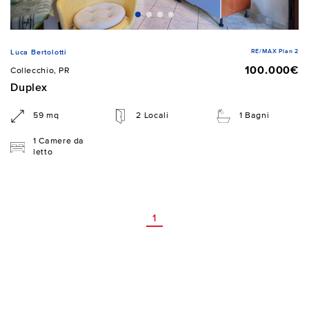
RE/MAX Plan 2
Luca Bertolotti
100.000€
Collecchio, PR
Duplex
59 mq
2 Locali
1 Bagni
1 Camere da
letto
1