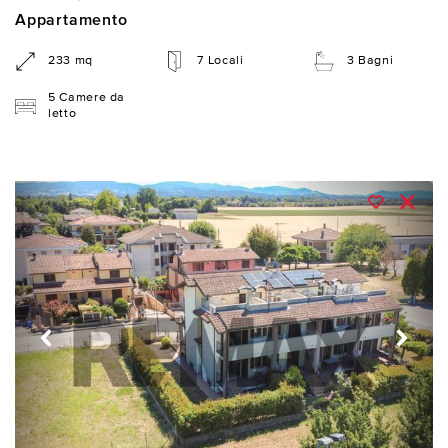
Appartamento
233 mq
7 Locali
3 Bagni
5 Camere da
letto