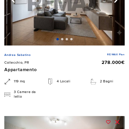
RE/MAX Plan
Andrea Sabatino
278.000€
Collecchio, PR
Appartamento
119 mq
4 Locali
2 Bagni
3 Camere da
letto