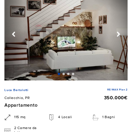
RE/MAX Plan 2
Luca Bertolotti
350.000€
Collecchio, PR
Appartamento
115 mq
4 Locali
1 Bagni
2 Camere da