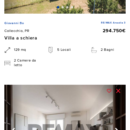
RE/MAX Arcadia 3
Giovanni Bo
294.750€
Collecchio, PR
Villa a schiera
129 mq
5 Locali
2 Bagni
2 Camere da
letto