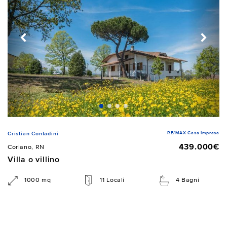
RE/MAX Casa Impresa
Cristian Contadini
439.000€
Coriano, RN
Villa o villino
1000 mq
11 Locali
4 Bagni