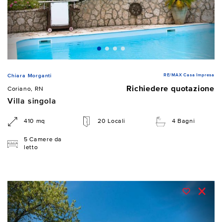
RE/MAX Casa Impresa
Chiara Morganti
Richiedere quotazione
Coriano, RN
Villa singola
410 mq
20 Locali
4 Bagni
5 Camere da
letto