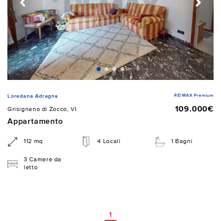
RE/MAX Premium
Loredana Adragna
109.000€
Grisignano di Zocco, VI
Appartamento
112 mq
4 Locali
1 Bagni
3 Camere da
letto
1