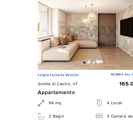
RE/MAX Key 
Luigia Luisella Vezzini
165.
Grotte di Castro, VT
Appartamento
94 mq
4 Locali
2 Bagni
3 Camere da 