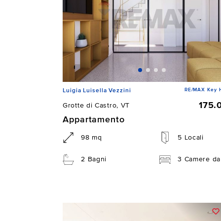
RE/MAX Key 
Luigia Luisella Vezzini
175.
Grotte di Castro, VT
Appartamento
98 mq
5 Locali
2 Bagni
3 Camere da 