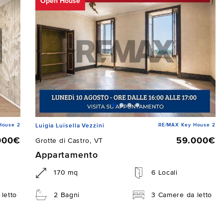
Open House
House 2
RE/MAX Key House 2
Luigia Luisella Vezzini
000€
59.000€
Grotte di Castro, VT
Appartamento
170 mq
6 Locali
letto
2 Bagni
3 Camere da letto