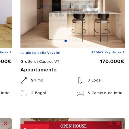
House 2
RE/MAX Key House 2
Luigia Luisella Vezzini
000€
170.000€
Grotte di Castro, VT
Appartamento
94 mq
3 Locali
letto
2 Bagni
3 Camere da letto