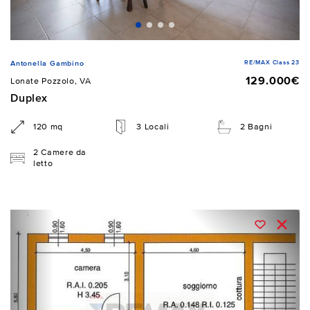
RE/MAX Class 23
Antonella Gambino
129.000€
Lonate Pozzolo, VA
Duplex
120 mq
3 Locali
2 Bagni
2 Camere da
letto