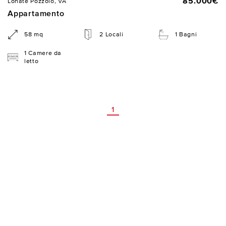
85.000€
Lonate Pozzolo, VA
Appartamento
58 mq
2 Locali
1 Bagni
1 Camere da
letto
1