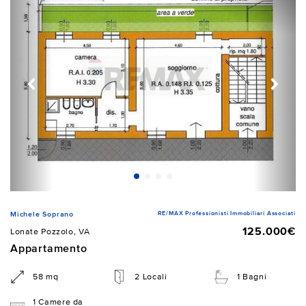
RE/MAX Professionisti Immobiliari Associati
Michele Soprano
125.000€
Lonate Pozzolo, VA
Appartamento
58 mq
2 Locali
1 Bagni
1 Camere da