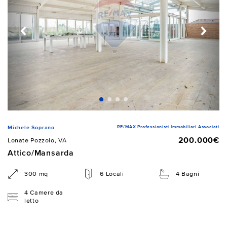
RE/MAX Professionisti Immobiliari Associati
Michele Soprano
200.000€
Lonate Pozzolo, VA
Attico/Mansarda
300 mq
6 Locali
4 Bagni
4 Camere da
letto