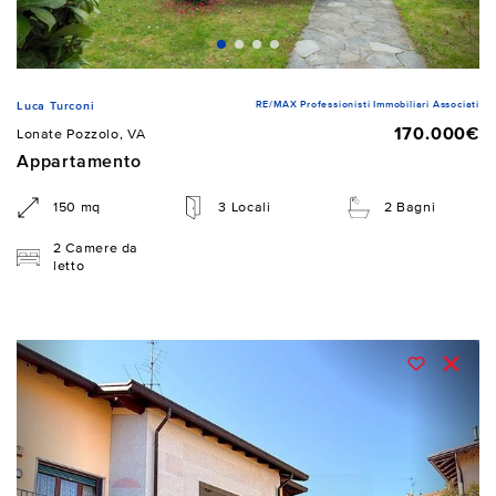
RE/MAX Professionisti Immobiliari Associati
Luca Turconi
170.000€
Lonate Pozzolo, VA
Appartamento
150 mq
3 Locali
2 Bagni
2 Camere da
letto