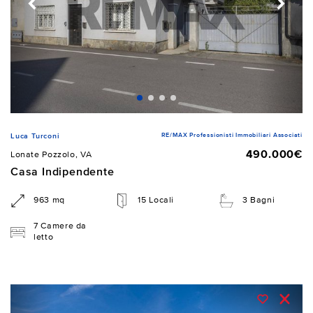
RE/MAX Professionisti Immobiliari Associati
Luca Turconi
490.000€
Lonate Pozzolo, VA
Casa Indipendente
963 mq
15 Locali
3 Bagni
7 Camere da
letto