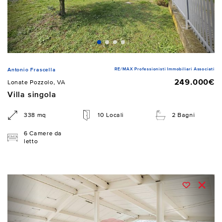
RE/MAX Professionisti Immobiliari Associati
Antonio Frascella
249.000€
Lonate Pozzolo, VA
Villa singola
338 mq
10 Locali
2 Bagni
6 Camere da
letto