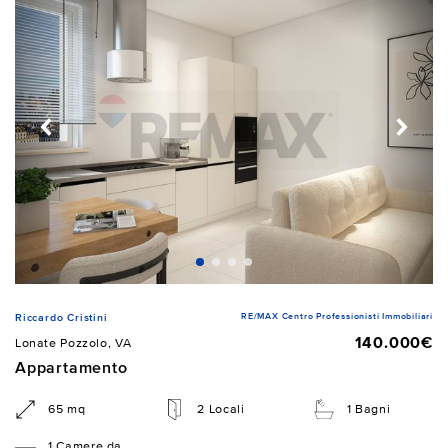
RE/MAX Centro Professionisti Immobiliari
Riccardo Cristini
140.000€
Lonate Pozzolo, VA
Appartamento
65 mq
2 Locali
1 Bagni
1 Camere da