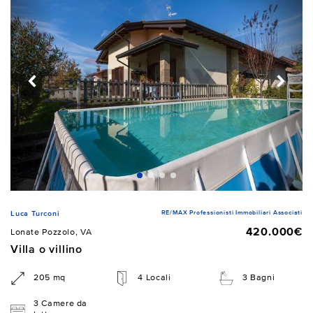
RE/MAX Professionisti Immobiliari Associati
Luca Turconi
420.000€
Lonate Pozzolo, VA
Villa o villino
205 mq
4 Locali
3 Bagni
3 Camere da