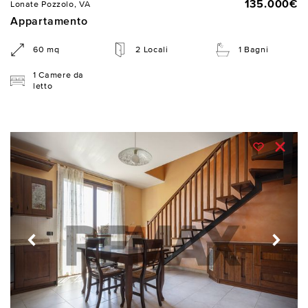
135.000€
Lonate Pozzolo, VA
Appartamento
60 mq
2 Locali
1 Bagni
1 Camere da
letto