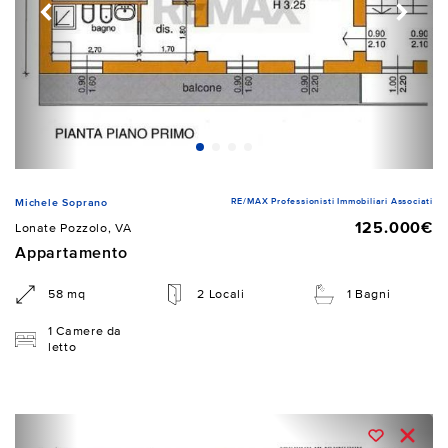
RE/MAX Professionisti Immobiliari Associati
Michele Soprano
125.000€
Lonate Pozzolo, VA
Appartamento
58 mq
2 Locali
1 Bagni
1 Camere da
letto