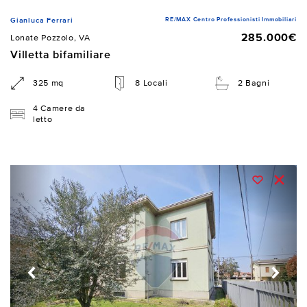
RE/MAX Centro Professionisti Immobiliari
Gianluca Ferrari
285.000€
Lonate Pozzolo, VA
Villetta bifamiliare
325 mq
8 Locali
2 Bagni
4 Camere da
letto