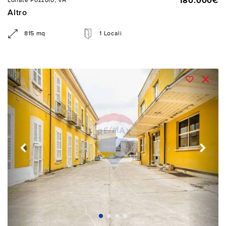
180.000€
Lonate Pozzolo, VA
Altro
815 mq
1 Locali