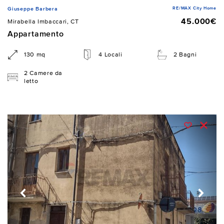
RE/MAX City Home
Giuseppe Barbera
45.000€
Mirabella Imbaccari, CT
Appartamento
130 mq
4 Locali
2 Bagni
2 Camere da
letto