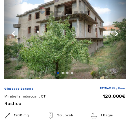
RE/MAX City Home
Giuseppe Barbera
120.000€
Mirabella Imbaccari, CT
Rustico
1200 mq
36 Locali
1 Bagni