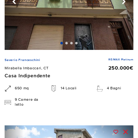
RE/MAX Platinum
Saverio Franceschini
250.000€
Mirabella Imbaccari, CT
Casa Indipendente
650 mq
14 Locali
4 Bagni
9 Camere da
letto