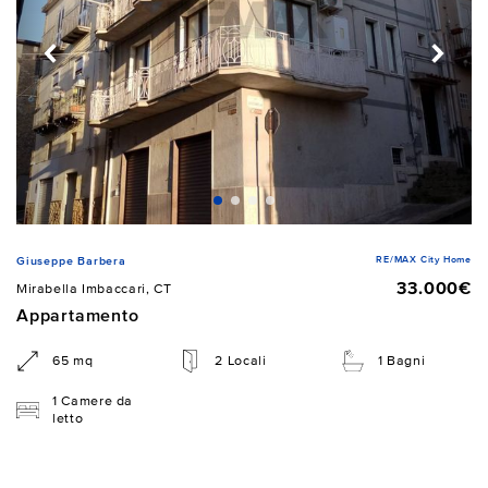
RE/MAX City Home
Giuseppe Barbera
33.000€
Mirabella Imbaccari, CT
Appartamento
65 mq
2 Locali
1 Bagni
1 Camere da
letto