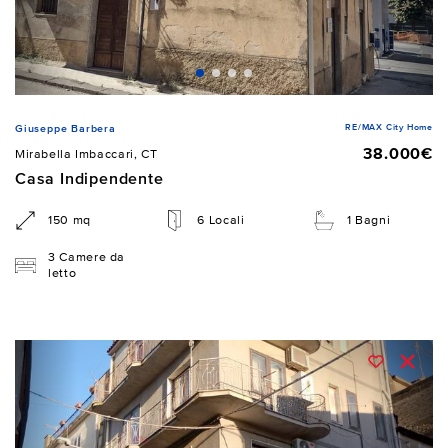
RE/MAX City Home
Giuseppe Barbera
38.000€
Mirabella Imbaccari, CT
Casa Indipendente
150 mq
6 Locali
1 Bagni
3 Camere da
letto