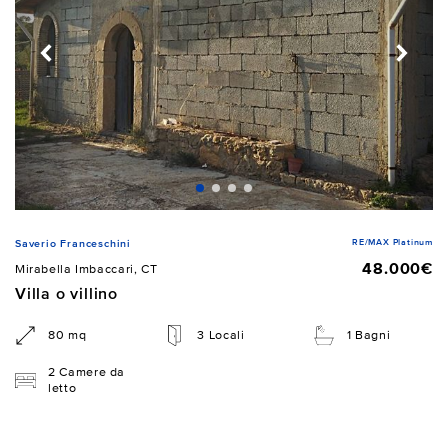
RE/MAX Platinum
Saverio Franceschini
48.000€
Mirabella Imbaccari, CT
Villa o villino
80 mq
3 Locali
1 Bagni
2 Camere da
letto