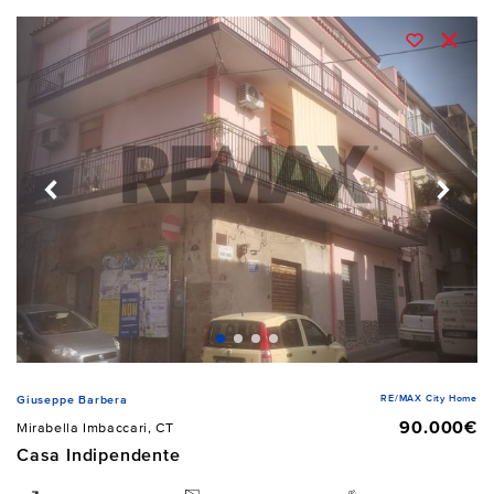
RE/MAX City Home
Giuseppe Barbera
90.000€
Mirabella Imbaccari, CT
Casa Indipendente