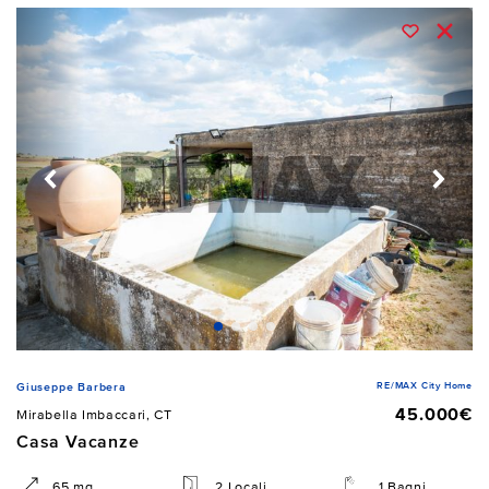
RE/MAX City Home
Giuseppe Barbera
45.000€
Mirabella Imbaccari, CT
Casa Vacanze
65 mq
2 Locali
1 Bagni