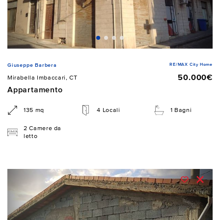
RE/MAX City Home
Giuseppe Barbera
50.000€
Mirabella Imbaccari, CT
Appartamento
135 mq
4 Locali
1 Bagni
2 Camere da
letto