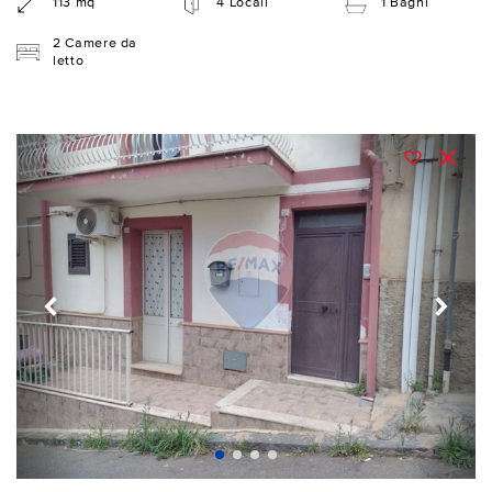
113 mq
4 Locali
1 Bagni
2 Camere da
letto