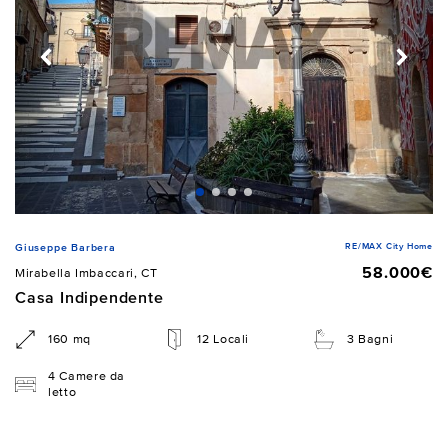
RE/MAX City Home
Giuseppe Barbera
58.000€
Mirabella Imbaccari, CT
Casa Indipendente
160 mq
12 Locali
3 Bagni
4 Camere da
letto