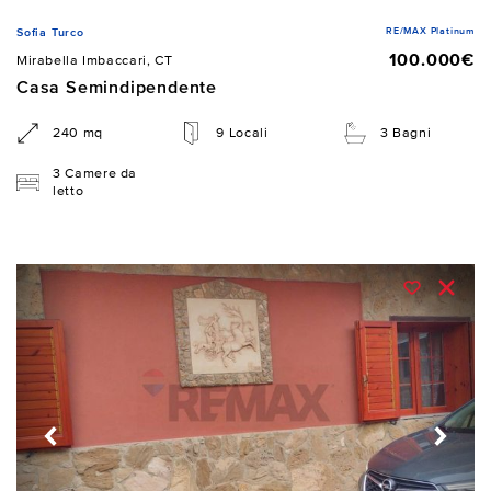
RE/MAX Platinum
Sofia Turco
100.000€
Mirabella Imbaccari, CT
Casa Semindipendente
240 mq
9 Locali
3 Bagni
3 Camere da
letto