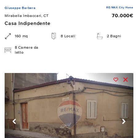
RE/MAX City Home
Giuseppe Barbera
70.000€
Mirabella Imbaccari, CT
Casa Indipendente
160 mq
8 Locali
2 Bagni
8 Camere da
letto