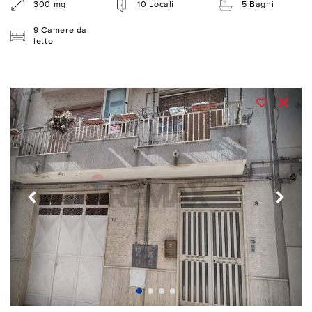
300 mq
10 Locali
5 Bagni
9 Camere da
letto