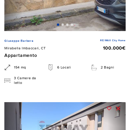
RE/MAX City Home
Giuseppe Barbera
100.000€
Mirabella Imbaccari, CT
Appartamento
154 mq
6 Locali
2 Bagni
3 Camere da
letto