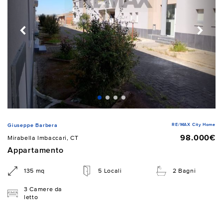
RE/MAX City Home
Giuseppe Barbera
98.000€
Mirabella Imbaccari, CT
Appartamento
135 mq
5 Locali
2 Bagni
3 Camere da
letto