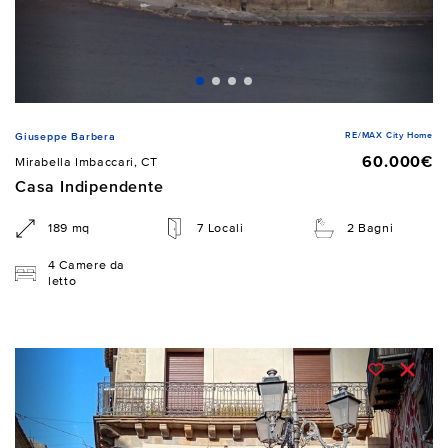
RE/MAX City Home
Giuseppe Barbera
60.000€
Mirabella Imbaccari, CT
Casa Indipendente
189 mq
7 Locali
2 Bagni
4 Camere da
letto