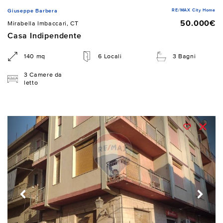
RE/MAX City Home
Giuseppe Barbera
50.000€
Mirabella Imbaccari, CT
Casa Indipendente
140 mq
6 Locali
3 Bagni
3 Camere da
letto