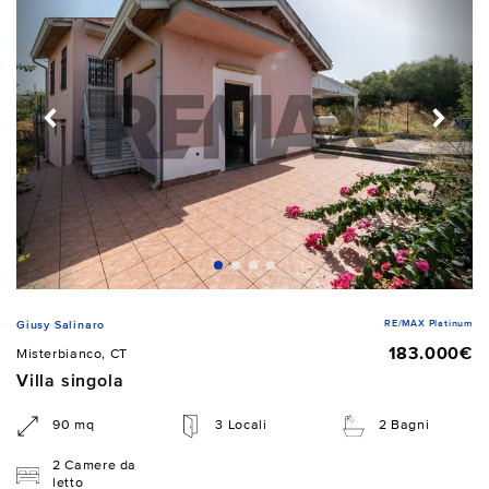
RE/MAX Platinum
Giusy Salinaro
183.000€
Misterbianco, CT
Villa singola
90 mq
3 Locali
2 Bagni
2 Camere da
letto