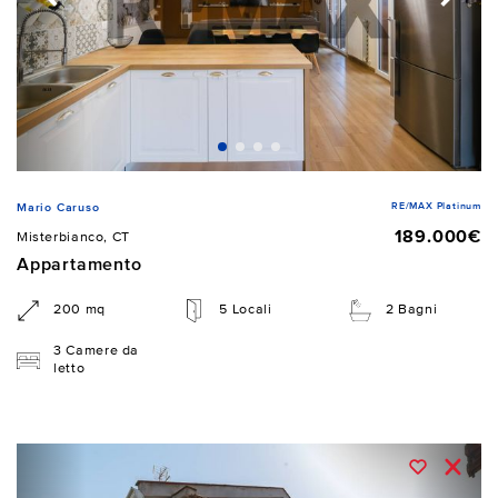
RE/MAX Platinum
Mario Caruso
189.000€
Misterbianco, CT
Appartamento
200 mq
5 Locali
2 Bagni
3 Camere da
letto