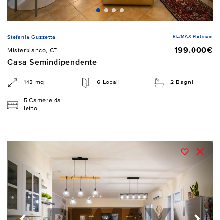
RE/MAX Platinum
Stefania Guzzetta
199.000€
Misterbianco, CT
Casa Semindipendente
143 mq
6 Locali
2 Bagni
5 Camere da
letto