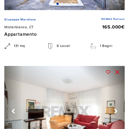
RE/MAX Platinum
Giuseppe Marchese
165.000€
Misterbianco, CT
Appartamento
131 mq
6 Locali
1 Bagni