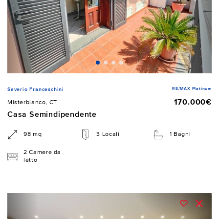
RE/MAX Platinum
Saverio Franceschini
170.000€
Misterbianco, CT
Casa Semindipendente
98 mq
3 Locali
1 Bagni
2 Camere da
letto