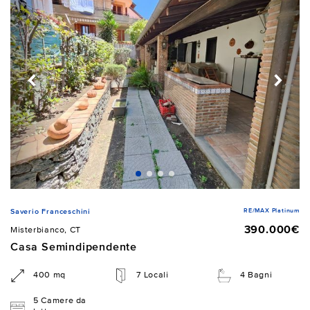
RE/MAX Platinum
Saverio Franceschini
390.000€
Misterbianco, CT
Casa Semindipendente
400 mq
7 Locali
4 Bagni
5 Camere da