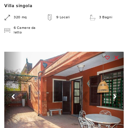
Villa singola
320 mq
9 Locali
3 Bagni
6 Camere da
letto