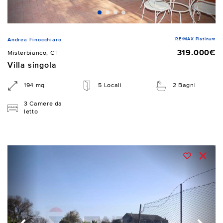
RE/MAX Platinum
Andrea Finocchiaro
319.000€
Misterbianco, CT
Villa singola
194 mq
5 Locali
2 Bagni
3 Camere da
letto