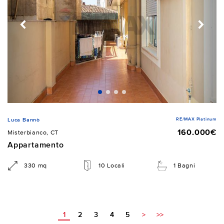
RE/MAX Platinum
Luca Bannò
160.000€
Misterbianco, CT
Appartamento
330 mq
10 Locali
1 Bagni
1
2
3
4
5
>
>>