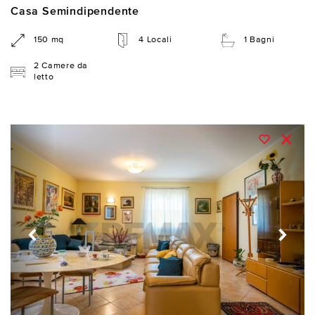
Casa Semindipendente
150 mq
4 Locali
1 Bagni
2 Camere da
letto