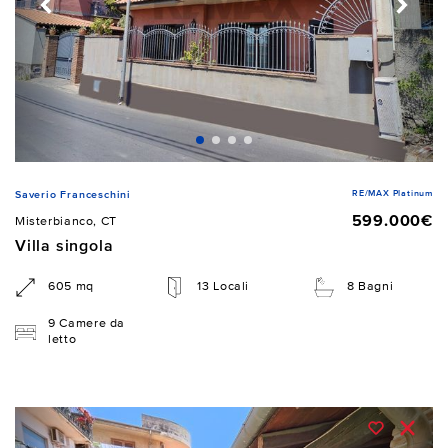
RE/MAX Platinum
Saverio Franceschini
599.000€
Misterbianco, CT
Villa singola
605 mq
13 Locali
8 Bagni
9 Camere da
letto