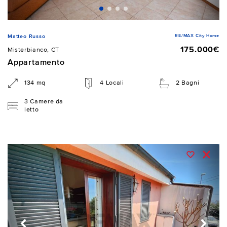
RE/MAX City Home
Matteo Russo
175.000€
Misterbianco, CT
Appartamento
134 mq
4 Locali
2 Bagni
3 Camere da
letto