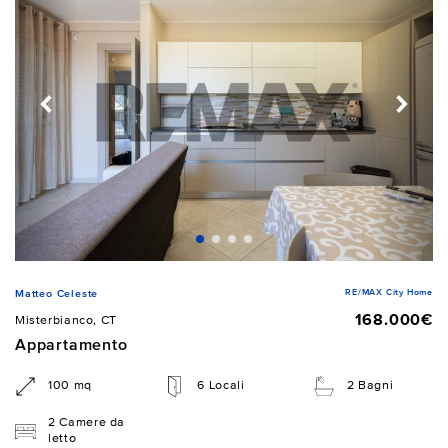
RE/MAX City Home
Matteo Celeste
168.000€
Misterbianco, CT
Appartamento
100 mq
6 Locali
2 Bagni
2 Camere da
letto