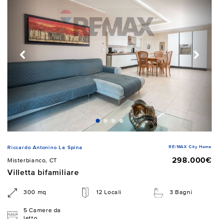
RE/MAX City Home
Riccardo Antonino La Spina
298.000€
Misterbianco, CT
Villetta bifamiliare
300 mq
12 Locali
3 Bagni
5 Camere da
letto