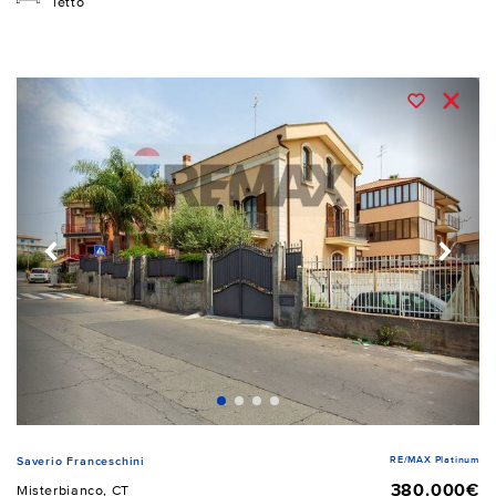
letto
RE/MAX Platinum
Saverio Franceschini
380.000€
Misterbianco, CT