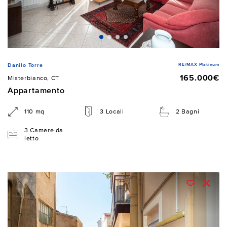
RE/MAX Platinum
Danilo Torre
165.000€
Misterbianco, CT
Appartamento
110 mq
3 Locali
2 Bagni
3 Camere da
letto