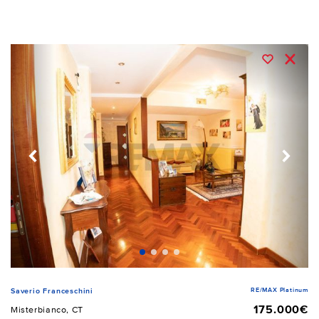
RE/MAX Platinum
Saverio Franceschini
175.000€
Misterbianco, CT