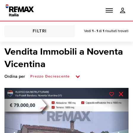
FILTRI
Vedi
1 - 1
di
1
risultati trovati
Vendita Immobili a Noventa
Vicentina
Ordina per