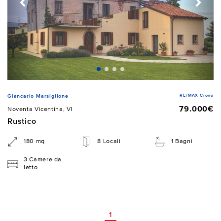
RE/MAX Crono
Giancarlo Marsiglione
79.000€
Noventa Vicentina, VI
Rustico
180 mq
8 Locali
1 Bagni
3 Camere da
letto
1