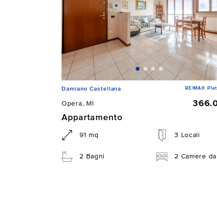
RE/MAX Plat
Damiano Castellana
366.
Opera, MI
Appartamento
91 mq
3 Locali
2 Bagni
2 Camere da 