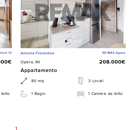
inum 12
RE/MAX Agave
Antonia Fiorentino
000€
208.000€
Opera, MI
Appartamento
80 mq
3 Locali
letto
1 Bagni
1 Camere da letto
1