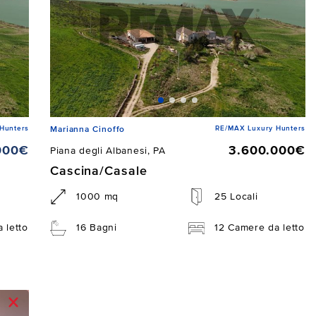
Hunters
RE/MAX Luxury Hunters
Marianna Cinoffo
000€
3.600.000€
Piana degli Albanesi, PA
Cascina/Casale
1000 mq
25 Locali
 letto
16 Bagni
12 Camere da letto