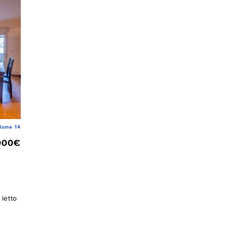
Home 14
000€
letto