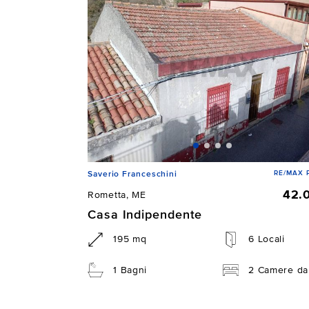
RE/MAX P
Saverio Franceschini
42.
Rometta, ME
Casa Indipendente
195 mq
6 Locali
1 Bagni
2 Camere da 