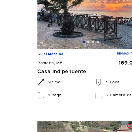
RE/MAX P
Giusi Messina
169.
Rometta, ME
Casa Indipendente
97 mq
5 Locali
1 Bagni
2 Camere da 