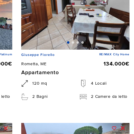
latinum
RE/MAX City Home
Giuseppe Fiorello
000€
134.000€
Rometta, ME
Appartamento
120 mq
4 Locali
letto
2 Bagni
2 Camere da letto