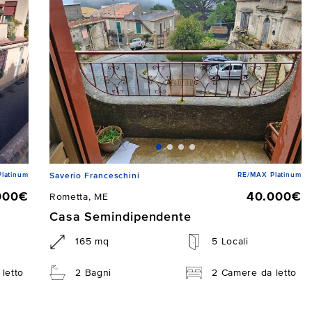
latinum
RE/MAX Platinum
Saverio Franceschini
000€
40.000€
Rometta, ME
Casa Semindipendente
165 mq
5 Locali
letto
2 Bagni
2 Camere da letto