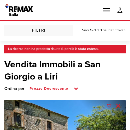
FILTRI
Vedi
1 - 1
di
1
risultati trovati
La ricerca non ha prodotto risultati, perciò è stata estesa.
Vendita Immobili a San
Giorgio a Liri
Ordina per