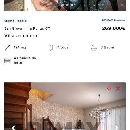
RE/MAX Platinum
Melita Roggio
269.000€
San Giovanni la Punta, CT
Villa a schiera
194 mq
7 Locali
3 Bagni
4 Camere da
letto