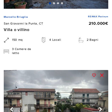
RE/MAX Platinum
Marcello Briuglia
210.000€
San Giovanni la Punta, CT
Villa o villino
150 mq
4 Locali
2 Bagni
3 Camere da
letto