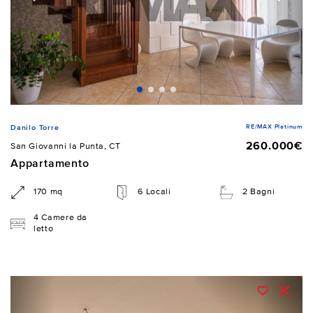
RE/MAX Platinum
Danilo Torre
260.000€
San Giovanni la Punta, CT
Appartamento
170 mq
6 Locali
2 Bagni
4 Camere da
letto