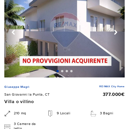
RE/MAX City Home
Giuseppe Magrì
377.000€
San Giovanni la Punta, CT
Villa o villino
210 mq
9 Locali
3 Bagni
3 Camere da
letto