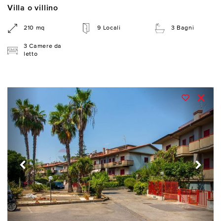
Villa o villino
210 mq
9 Locali
3 Bagni
3 Camere da
letto