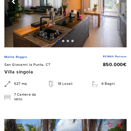
RE/MAX Platinum
Melita Roggio
850.000€
San Giovanni la Punta, CT
Villa singola
527 mq
18 Locali
6 Bagni
7 Camere da
letto