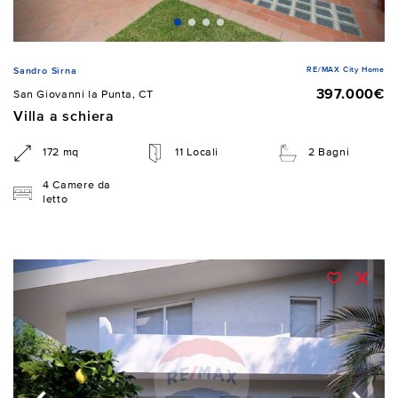
RE/MAX City Home
Sandro Sirna
397.000€
San Giovanni la Punta, CT
Villa a schiera
172 mq
11 Locali
2 Bagni
4 Camere da
letto