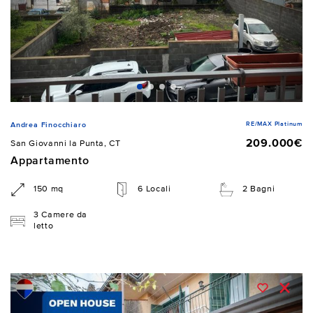
RE/MAX Platinum
Andrea Finocchiaro
209.000€
San Giovanni la Punta, CT
Appartamento
150 mq
6 Locali
2 Bagni
3 Camere da
letto