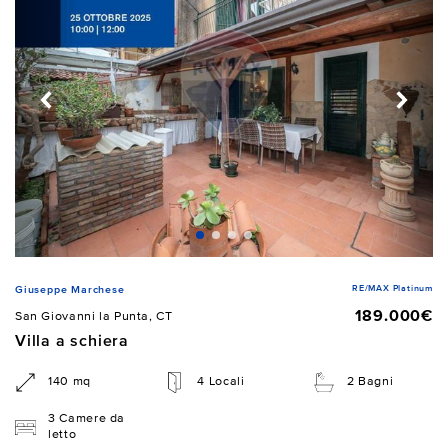
RE/MAX Platinum
Giuseppe Marchese
189.000€
San Giovanni la Punta, CT
Villa a schiera
140 mq
4 Locali
2 Bagni
3 Camere da
letto