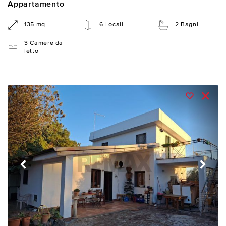
Appartamento
135 mq
6 Locali
2 Bagni
3 Camere da
letto