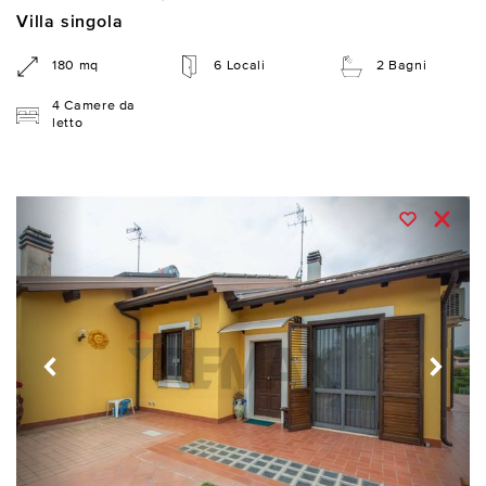
Villa singola
180 mq
6 Locali
2 Bagni
4 Camere da
letto