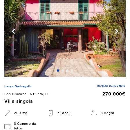
RE/MAX Domus Nova
Laura Barbagallo
270.000€
San Giovanni la Punta, CT
Villa singola
200 mq
7 Locali
3 Bagni
3 Camere da
letto