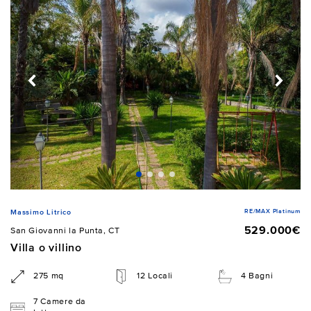
RE/MAX Platinum
Massimo Litrico
529.000€
San Giovanni la Punta, CT
Villa o villino
275 mq
12 Locali
4 Bagni
7 Camere da