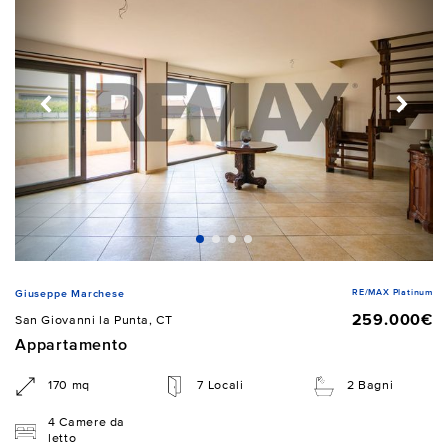
RE/MAX Platinum
Giuseppe Marchese
259.000€
San Giovanni la Punta, CT
Appartamento
170 mq
7 Locali
2 Bagni
4 Camere da
letto