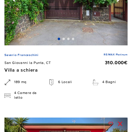
RE/MAX Platinum
Saverio Franceschini
310.000€
San Giovanni la Punta, CT
Villa a schiera
189 mq
6 Locali
4 Bagni
4 Camere da
letto