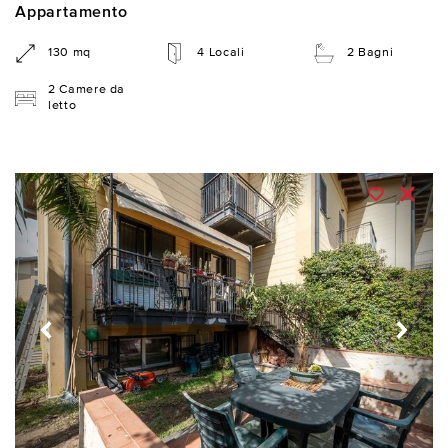
Appartamento
130 mq
4 Locali
2 Bagni
2 Camere da
letto