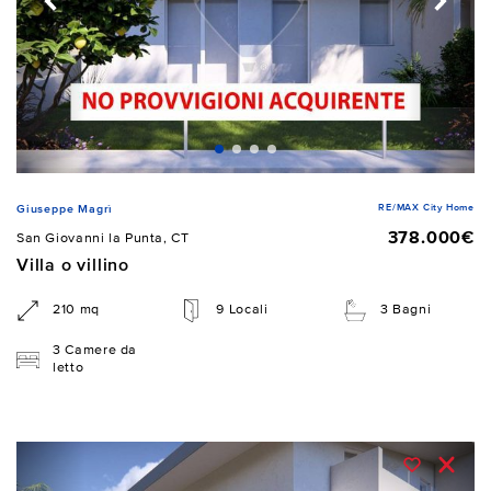
RE/MAX City Home
Giuseppe Magrì
378.000€
San Giovanni la Punta, CT
Villa o villino
210 mq
9 Locali
3 Bagni
3 Camere da
letto