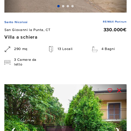
RE/MAX Platinum
Santo Nicolosi
330.000€
San Giovanni la Punta, CT
Villa a schiera
290 mq
13 Locali
4 Bagni
3 Camere da
letto