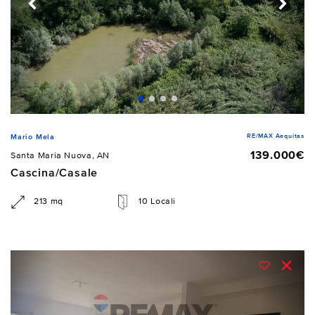
RE/MAX Aequitas
Mario Mela
139.000€
Santa Maria Nuova, AN
Cascina/Casale
213 mq
10 Locali