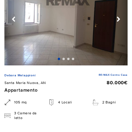
RE/MAX Centro Casa
Debora Melappioni
80.000€
Santa Maria Nuova, AN
Appartamento
105 mq
4 Locali
2 Bagni
3 Camere da
letto