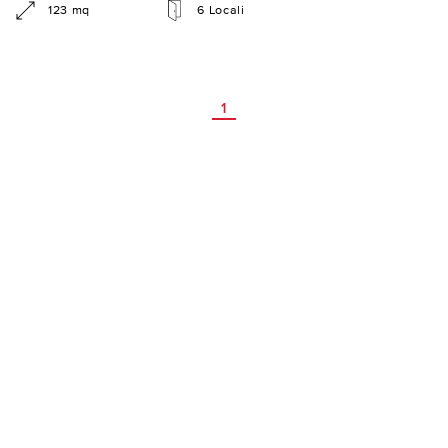
123 mq
6 Locali
1