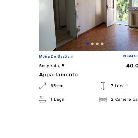
RE/MAX 
Moira De Bastiani
40.
Sospirolo, BL
Appartamento
65 mq
7 Locali
1 Bagni
2 Camere da 