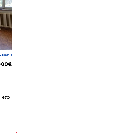
Casamia
000€
letto
1