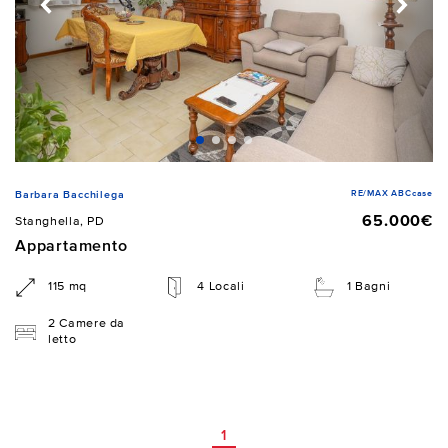
RE/MAX ABCcase
Barbara Bacchilega
65.000€
Stanghella, PD
Appartamento
115 mq
4 Locali
1 Bagni
2 Camere da
letto
1