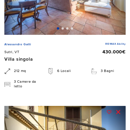
RE/MAX Ability
Alessandro Gatti
430.000€
Sutri, VT
Villa singola
212 mq
6 Locali
3 Bagni
3 Camere da
letto