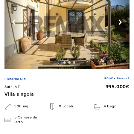
RE/MAX Titanus 2
Riccardo Cici
395.000€
Sutri, VT
Villa singola
300 mq
9 Locali
4 Bagni
5 Camere da
letto