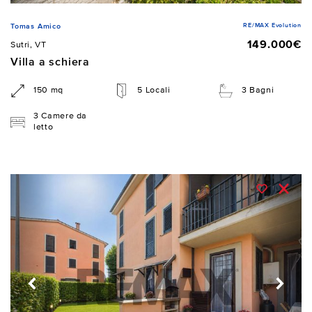
RE/MAX Evolution
Tomas Amico
149.000€
Sutri, VT
Villa a schiera
150 mq
5 Locali
3 Bagni
3 Camere da
letto