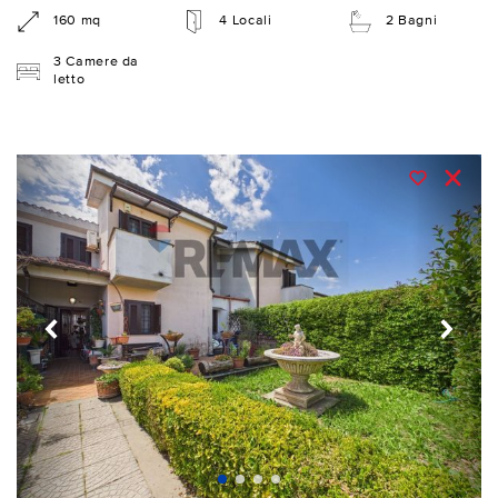
160 mq
4 Locali
2 Bagni
3 Camere da
letto