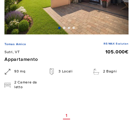
RE/MAX Evolution
Tomas Amico
105.000€
Sutri, VT
Appartamento
93 mq
3 Locali
2 Bagni
2 Camere da
letto
1