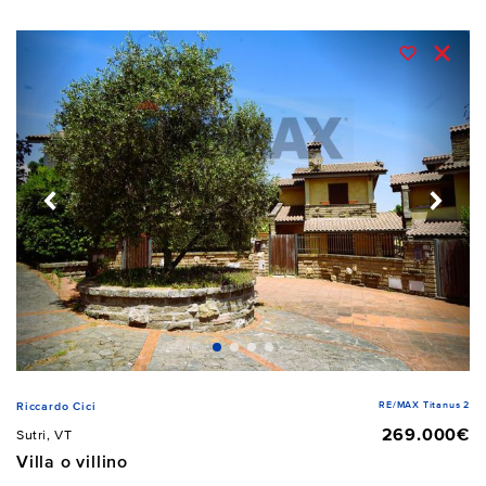
RE/MAX Titanus 2
Riccardo Cici
269.000€
Sutri, VT
Villa o villino