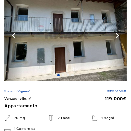
RE/MAX Class
Stefano Vigano'
119.000€
Vanzaghello, MI
Appartamento
70 mq
2 Locali
1 Bagni
1 Camere da