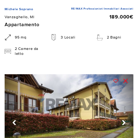
RE/MAX Professionisti Immobiliari Associati
Michele Soprano
189.000€
Vanzaghello, MI
Appartamento
95 mq
3 Locali
2 Bagni
2 Camere da
letto