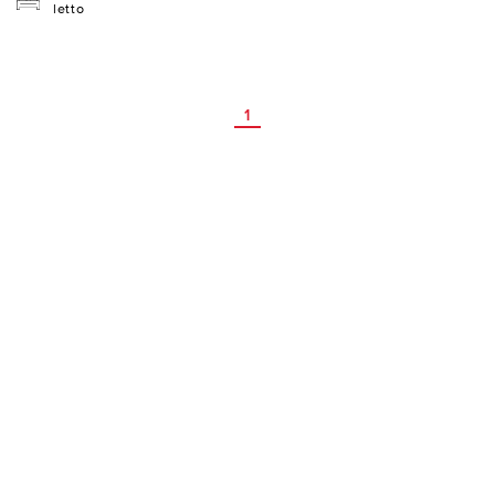
letto
1