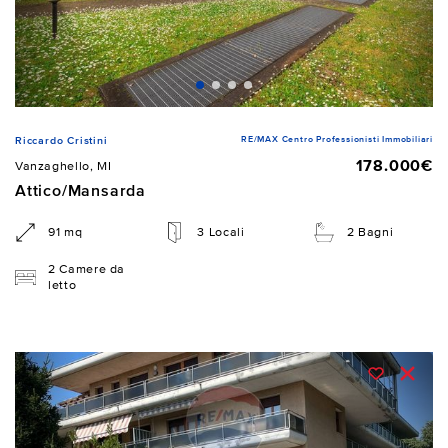
RE/MAX Centro Professionisti Immobiliari
Riccardo Cristini
178.000€
Vanzaghello, MI
Attico/Mansarda
91 mq
3 Locali
2 Bagni
2 Camere da
letto