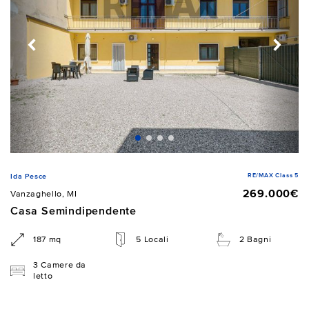
RE/MAX Class 5
Ida Pesce
269.000€
Vanzaghello, MI
Casa Semindipendente
187 mq
5 Locali
2 Bagni
3 Camere da
letto