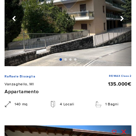
RE/MAX Class 2
Raffaele Bisceglia
135.000€
Vanzaghello, MI
Appartamento
140 mq
4 Locali
1 Bagni