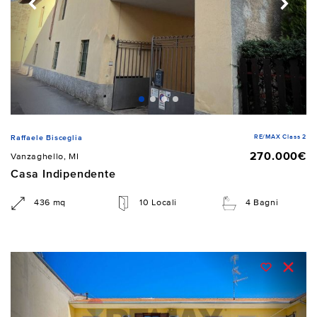
RE/MAX Class 2
Raffaele Bisceglia
270.000€
Vanzaghello, MI
Casa Indipendente
436 mq
10 Locali
4 Bagni