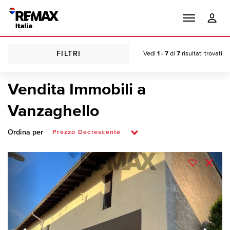
FILTRI
Vedi
1 - 7
di
7
risultati trovati
Vendita Immobili a
Vanzaghello
Ordina per