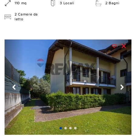
110 mq
3 Locali
2 Bagni
2 Camere da
letto