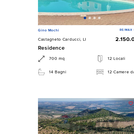
RE/MAX 
Gino Mochi
2.150.
Castagneto Carducci, LI
Residence
700 mq
12 Locali
14 Bagni
12 Camere da