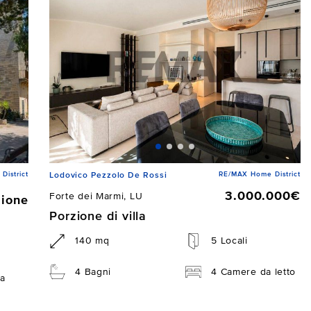
istrict
RE/MAX Home District
Lodovico Pezzolo De Rossi
3.000.000€
Forte dei Marmi, LU
zione
Porzione di villa
140 mq
5 Locali
4 Bagni
4 Camere da letto
a