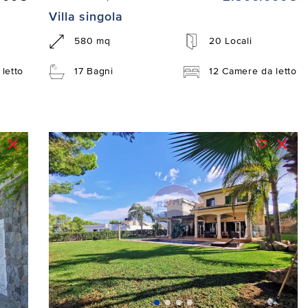
Villa singola
580 mq
20 Locali
letto
17 Bagni
12 Camere da letto