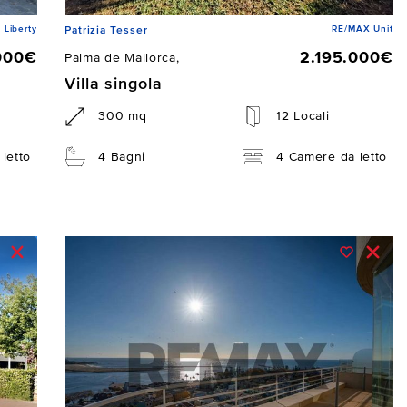
Liberty
RE/MAX Unit
Patrizia Tesser
000€
2.195.000€
Palma de Mallorca,
Villa singola
300 mq
12 Locali
letto
4 Bagni
4 Camere da letto