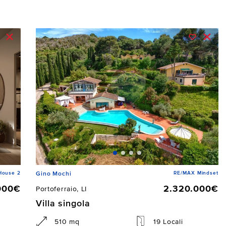
House 2
RE/MAX Mindset
Gino Mochi
000€
2.320.000€
Portoferraio, LI
Villa singola
510 mq
19 Locali