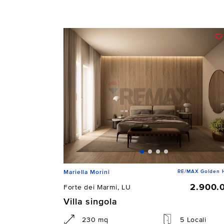
RE/MAX Golden 
Mariella Morini
2.900.
Forte dei Marmi, LU
Villa singola
230 mq
5 Locali