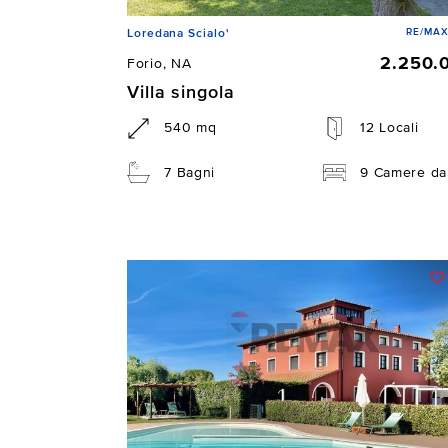
RE/MAX 
Loredana Scialo'
2.250.
Forio, NA
Villa singola
540 mq
12 Locali
7 Bagni
9 Camere da 