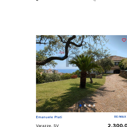
RE/MAX
Emanuele Plati
2.300.
Varazze, SV