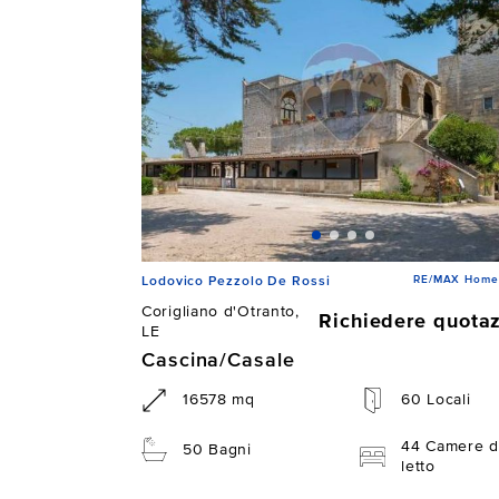
RE/MAX Home D
Lodovico Pezzolo De Rossi
Corigliano d'Otranto,
Richiedere quota
LE
Cascina/Casale
16578 mq
60 Locali
44 Camere d
50 Bagni
letto