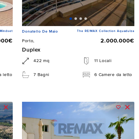
Mindset
The RE/MAX Collection Aquadulza
Donatello De Maio
000€
2.000.000€
Porto,
Duplex
422 mq
11 Locali
 letto
7 Bagni
6 Camere da letto