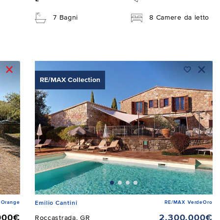
7 Bagni
8 Camere da letto
RE/MAX Collection
 Orange
RE/MAX VerdeOro
Emilio Cantini
000€
2.300.000€
Roccastrada, GR