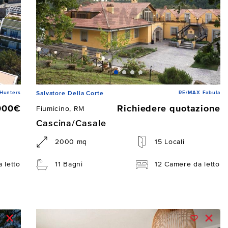
Hunters
RE/MAX Fabula
Salvatore Della Corte
000€
Richiedere quotazione
Fiumicino, RM
Cascina/Casale
2000 mq
15 Locali
 letto
11 Bagni
12 Camere da letto