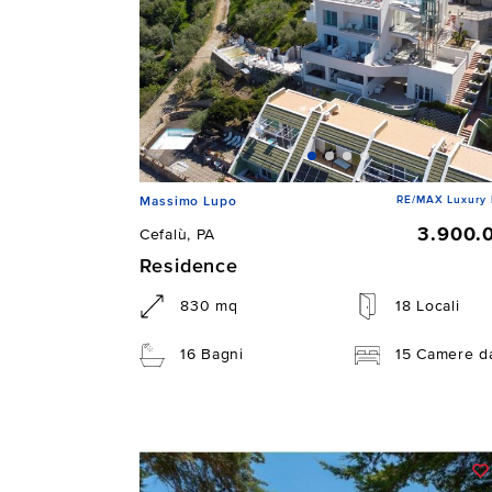
RE/MAX Luxury 
Massimo Lupo
3.900.
Cefalù, PA
Residence
830 mq
18 Locali
16 Bagni
15 Camere da