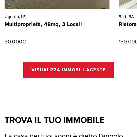
Ugento, LE
Bari, BA
Multiproprietà, 48mq, 3 Locali
Ristor
30.000€
130.00
VISUALIZZA IMMOBILI AGENTE
TROVA IL TUO IMMOBILE
La casa dei tuoi sogni è dietro l’angolo.