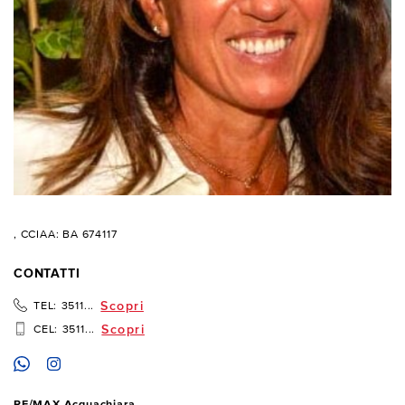
, CCIAA: BA 674117
CONTATTI
Scopri
TEL:
3511...
Scopri
CEL:
3511...
RE/MAX Acquachiara