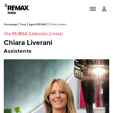
Homepage
Trova
Agenti RE/MAX
Chiara Liverani
The RE/MAX Collection Crystal
Chiara Liverani
Assistente