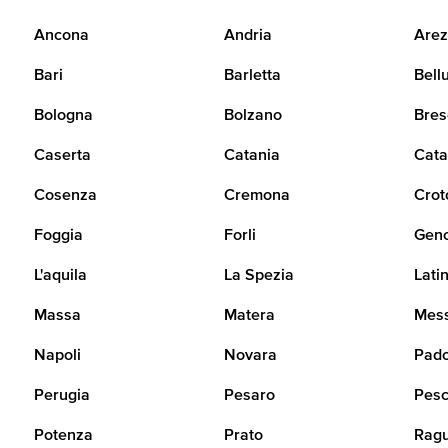
Ancona
Andria
Arez
Bari
Barletta
Bell
Bologna
Bolzano
Bres
Caserta
Catania
Cata
Cosenza
Cremona
Crot
Foggia
Forli
Gen
L'aquila
La Spezia
Lati
Massa
Matera
Mes
Napoli
Novara
Pad
Perugia
Pesaro
Pesc
Potenza
Prato
Rag