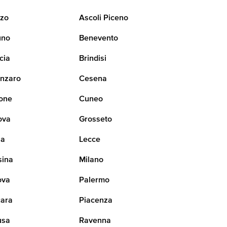
zo
Ascoli Piceno
uno
Benevento
cia
Brindisi
nzaro
Cesena
one
Cuneo
ova
Grosseto
na
Lecce
sina
Milano
ova
Palermo
ara
Piacenza
usa
Ravenna