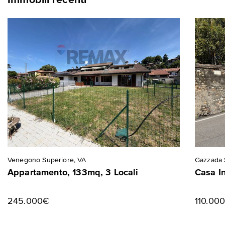
Immobili recenti
Venegono Superiore, VA
Gazzada 
Appartamento, 133mq, 3 Locali
Casa I
245.000€
110.00