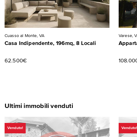
Cuasso al Monte, VA
Varese, 
Casa Indipendente, 196mq, 8 Locali
Appart
62.500€
108.00
Ultimi immobili venduti
Venduto!
Venduto