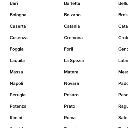
Bari
Barletta
Bell
Bologna
Bolzano
Bres
Caserta
Catania
Cata
Cosenza
Cremona
Crot
Foggia
Forli
Gen
L'aquila
La Spezia
Lati
Massa
Matera
Mes
Napoli
Novara
Pad
Perugia
Pesaro
Pesc
Potenza
Prato
Rag
Rimini
Roma
Sale