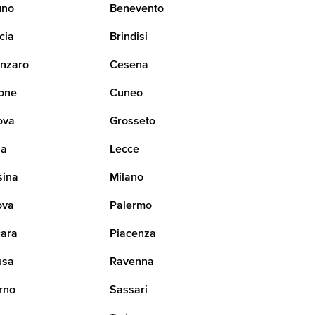
uno
Benevento
cia
Brindisi
nzaro
Cesena
one
Cuneo
ova
Grosseto
na
Lecce
sina
Milano
ova
Palermo
ara
Piacenza
usa
Ravenna
rno
Sassari