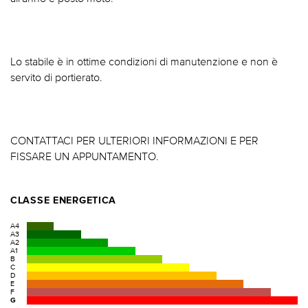
Lo stabile è in ottime condizioni di manutenzione e non è
servito di portierato.
CONTATTACI PER ULTERIORI INFORMAZIONI E PER
FISSARE UN APPUNTAMENTO.
CLASSE ENERGETICA
A4
A3
A2
A1
B
C
D
E
F
G