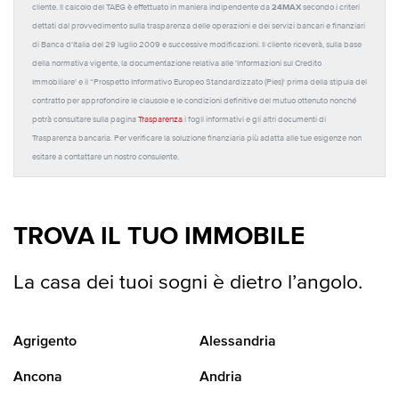
24MAX
cliente. Il calcolo del TAEG è effettuato in maniera indipendente da
secondo i criteri
dettati dal provvedimento sulla trasparenza delle operazioni e dei servizi bancari e finanziari
di Banca d'Italia del 29 luglio 2009 e successive modificazioni. Il cliente riceverà, sulla base
della normativa vigente, la documentazione relativa alle 'Informazioni sul Credito
Immobiliare' e il “Prospetto Informativo Europeo Standardizzato (Pies)' prima della stipula del
contratto per approfondire le clausole e le condizioni definitive del mutuo ottenuto nonché
potrà consultare sulla pagina
Trasparenza
i fogli informativi e gli altri documenti di
Trasparenza bancaria. Per verificare la soluzione finanziaria più adatta alle tue esigenze non
esitare a contattare un nostro consulente.
TROVA IL TUO IMMOBILE
La casa dei tuoi sogni è dietro l’angolo.
Agrigento
Alessandria
Ancona
Andria