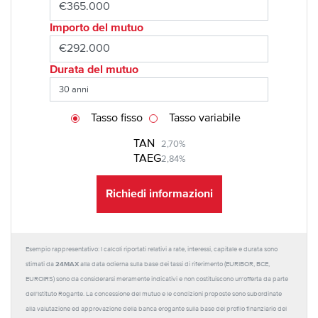
Importo del mutuo
Durata del mutuo
Tasso fisso
Tasso variabile
TAN
2,70%
TAEG
2,84%
Richiedi informazioni
Esempio rappresentativo: I calcoli riportati relativi a rate, interessi, capitale e durata sono
24MAX
stimati da
alla data odierna sulla base dei tassi di riferimento (EURIBOR, BCE,
EUROIRS) sono da considerarsi meramente indicativi e non costituiscono un'offerta da parte
dell'Istituto Rogante. La concessione del mutuo e le condizioni proposte sono subordinate
alla valutazione ed approvazione della banca erogante sulla base del profilo finanziario del