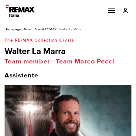
Homepage
Trova
Agenti RE/MAX
Walter La Marra
The RE/MAX Collection Crystal
Walter La Marra
Team member - Team Marco Pecci
Assistente