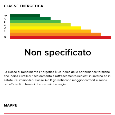
CLASSE ENERGETICA
A+
A
B
C
D
E
F
G
Non specificato
La classe di Rendimento Energetico è un indice delle performance termiche
che indica i livelli di riscaldamento e raffrescamento richiesti in inverno ed in
estate. Gli immobili di classe A o B garantiscono maggior comfort e sono i
più efficienti in termini di consumi di energia.
MAPPE