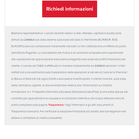
Richiedi informazioni
Esempio rappresentativo: I calcoli riportati relativi a rate, interessi, capitale e durata sono
24MAX
stimati da
alla data odierna sulla base dei tassi di riferimento (EURIBOR, BCE,
EUROIRS) sono da considerarsi meramente indicativi e non costituiscono un'offerta da parte
dell'Istituto Rogante. La concessione del mutuo e le condizioni proposte sono subordinate
alla valutazione ed approvazione della banca erogante sulla base del profilo finanziario del
24MAX
cliente. Il calcolo del TAEG è effettuato in maniera indipendente da
secondo i criteri
dettati dal provvedimento sulla trasparenza delle operazioni e dei servizi bancari e finanziari
di Banca d'Italia del 29 luglio 2009 e successive modificazioni. Il cliente riceverà, sulla base
della normativa vigente, la documentazione relativa alle 'Informazioni sul Credito
Immobiliare' e il “Prospetto Informativo Europeo Standardizzato (Pies)' prima della stipula del
contratto per approfondire le clausole e le condizioni definitive del mutuo ottenuto nonché
potrà consultare sulla pagina
Trasparenza
i fogli informativi e gli altri documenti di
Trasparenza bancaria. Per verificare la soluzione finanziaria più adatta alle tue esigenze non
esitare a contattare un nostro consulente.